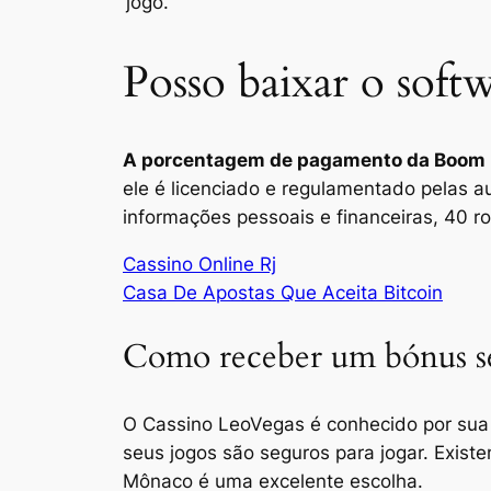
jogo.
Posso baixar o soft
A porcentagem de pagamento da Boom Br
ele é licenciado e regulamentado pelas a
informações pessoais e financeiras, 40 r
Cassino Online Rj
Casa De Apostas Que Aceita Bitcoin
Como receber um bónus se
O Cassino LeoVegas é conhecido por sua 
seus jogos são seguros para jogar. Exist
Mônaco é uma excelente escolha.