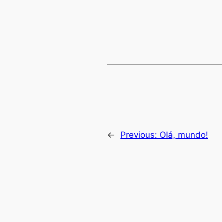
←
Previous:
Olá, mundo!