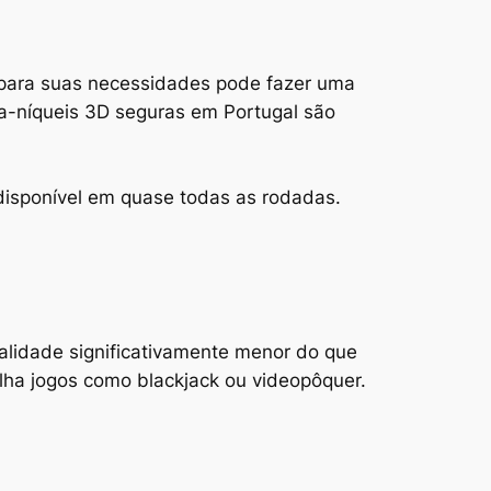
 para suas necessidades pode fazer uma
ça-níqueis 3D seguras em Portugal são
disponível em quase todas as rodadas.
ualidade significativamente menor do que
olha jogos como blackjack ou videopôquer.