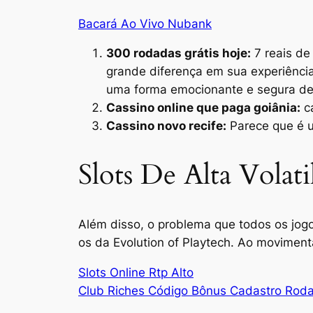
Bacará Ao Vivo Nubank
300 rodadas grátis hoje:
7 reais de
grande diferença em sua experiênci
uma forma emocionante e segura de 
Cassino online que paga goiânia:
ca
Cassino novo recife:
Parece que é u
Slots De Alta Volat
Além disso, o problema que todos os jogo
os da Evolution of Playtech. Ao moviment
Slots Online Rtp Alto
Club Riches Código Bônus Cadastro Roda