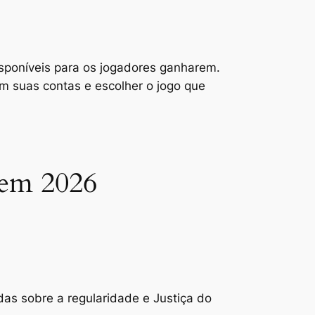
isponíveis para os jogadores ganharem.
m suas contas e escolher o jogo que
 em 2026
as sobre a regularidade e Justiça do