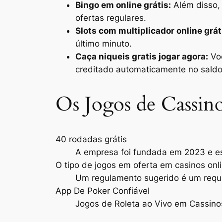
Bingo em online grátis:
Além disso, 
ofertas regulares.
Slots com multiplicador online grát
último minuto.
Caça niqueis gratis jogar agora:
Voc
creditado automaticamente no saldo
Os Jogos de Cassin
40 rodadas grátis
A empresa foi fundada em 2023 e es
O tipo de jogos em oferta em casinos onli
Um regulamento sugerido é um requi
App De Poker Confiável
Jogos de Roleta ao Vivo em Cassino