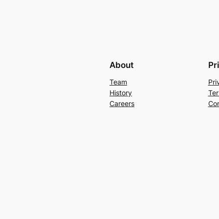
About
Pr
Team
Pri
History
Ter
Careers
Con