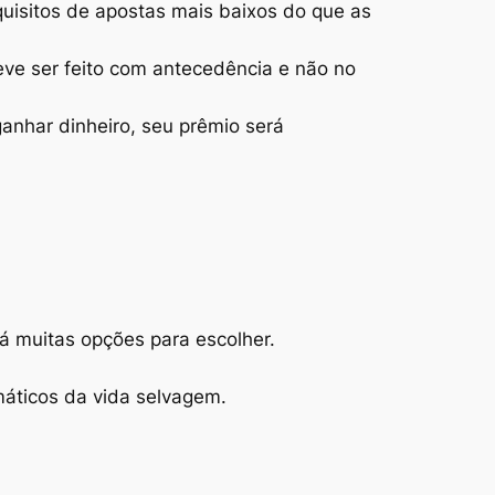
uisitos de apostas mais baixos do que as
 deve ser feito com antecedência e não no
anhar dinheiro, seu prêmio será
 muitas opções para escolher.
máticos da vida selvagem.