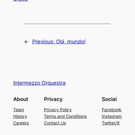
←
Previous:
Olá, mundo!
Intermezzo Orquestra
About
Privacy
Social
Team
Privacy Policy
Facebook
History
Terms and Conditions
Instagram
Careers
Contact Us
Twitter/X