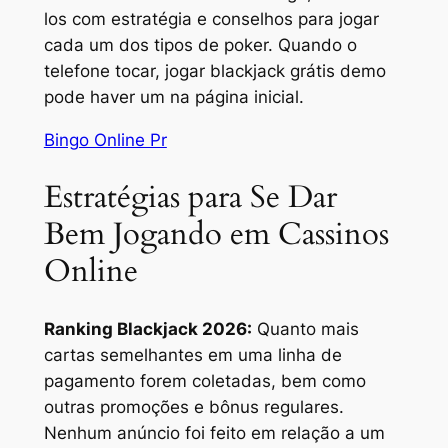
los com estratégia e conselhos para jogar
cada um dos tipos de poker. Quando o
telefone tocar, jogar blackjack grátis demo
pode haver um na página inicial.
Bingo Online Pr
Estratégias para Se Dar
Bem Jogando em Cassinos
Online
Ranking Blackjack 2026:
Quanto mais
cartas semelhantes em uma linha de
pagamento forem coletadas, bem como
outras promoções e bônus regulares.
Nenhum anúncio foi feito em relação a um