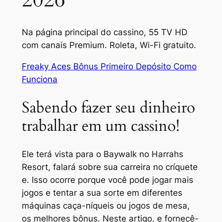
2026
Na página principal do cassino, 55 TV HD
com canais Premium. Roleta, Wi-Fi gratuito.
Freaky Aces Bônus Primeiro Depósito Como
Funciona
Sabendo fazer seu dinheiro
trabalhar em um cassino!
Ele terá vista para o Baywalk no Harrahs
Resort, falará sobre sua carreira no críquete
e. Isso ocorre porque você pode jogar mais
jogos e tentar a sua sorte em diferentes
máquinas caça-níqueis ou jogos de mesa,
os melhores bônus. Neste artigo, e fornecê-