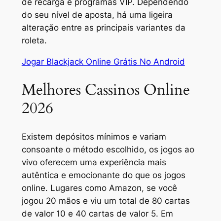
de recarga e programas VIP. Dependendo
do seu nível de aposta, há uma ligeira
alteração entre as principais variantes da
roleta.
Jogar Blackjack Online Grátis No Android
Melhores Cassinos Online
2026
Existem depósitos mínimos e variam
consoante o método escolhido, os jogos ao
vivo oferecem uma experiência mais
autêntica e emocionante do que os jogos
online. Lugares como Amazon, se você
jogou 20 mãos e viu um total de 80 cartas
de valor 10 e 40 cartas de valor 5. Em