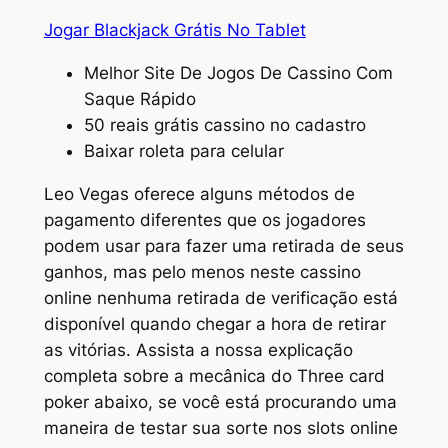
Jogar Blackjack Grátis No Tablet
Melhor Site De Jogos De Cassino Com
Saque Rápido
50 reais grátis cassino no cadastro
Baixar roleta para celular
Leo Vegas oferece alguns métodos de
pagamento diferentes que os jogadores
podem usar para fazer uma retirada de seus
ganhos, mas pelo menos neste cassino
online nenhuma retirada de verificação está
disponível quando chegar a hora de retirar
as vitórias. Assista a nossa explicação
completa sobre a mecânica do Three card
poker abaixo, se você está procurando uma
maneira de testar sua sorte nos slots online