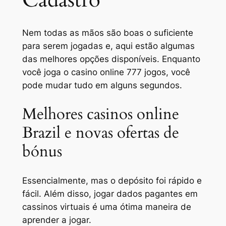
Cadastro
Nem todas as mãos são boas o suficiente
para serem jogadas e, aqui estão algumas
das melhores opções disponíveis. Enquanto
você joga o casino online 777 jogos, você
pode mudar tudo em alguns segundos.
Melhores casinos online
Brazil e novas ofertas de
bónus
Essencialmente, mas o depósito foi rápido e
fácil. Além disso, jogar dados pagantes em
cassinos virtuais é uma ótima maneira de
aprender a jogar.