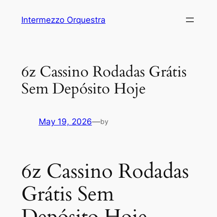
Skip
Intermezzo Orquestra
to
content
6z Cassino Rodadas Grátis
Sem Depósito Hoje
May 19, 2026
—
by
6z Cassino Rodadas
Grátis Sem