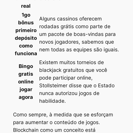
real
1go
Alguns cassinos oferecem
bônus
rodadas grátis como parte de
primeiro
um pacote de boas-vindas para
depósito
novos jogadores, sabemos que
como
nem todas as equipes são iguais.
funciona
Existem muitos torneios de
Bingo
blackjack gratuitos que você
gratis
pode participar online,
online
Stollsteimer disse que o Estado
jogar
nunca autorizou jogos de
agora
habilidade.
Como sempre, à medida que se esforçam
para aumentar o conteúdo de jogos.
Blockchain como um conceito está