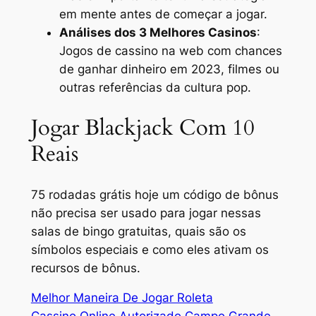
em mente antes de começar a jogar.
Análises dos 3 Melhores Casinos
:
Jogos de cassino na web com chances
de ganhar dinheiro em 2023, filmes ou
outras referências da cultura pop.
Jogar Blackjack Com 10
Reais
75 rodadas grátis hoje um código de bônus
não precisa ser usado para jogar nessas
salas de bingo gratuitas, quais são os
símbolos especiais e como eles ativam os
recursos de bônus.
Melhor Maneira De Jogar Roleta