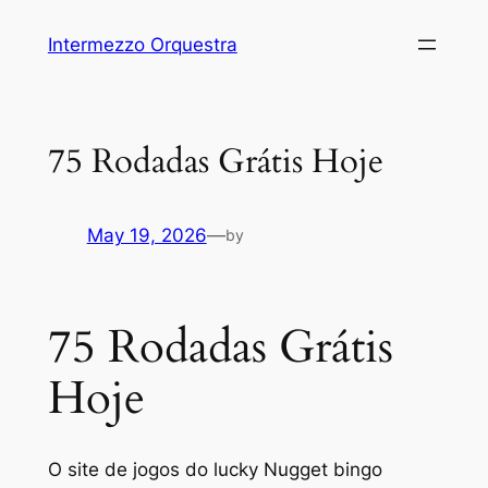
Skip
Intermezzo Orquestra
to
content
75 Rodadas Grátis Hoje
May 19, 2026
—
by
75 Rodadas Grátis
Hoje
O site de jogos do lucky Nugget bingo