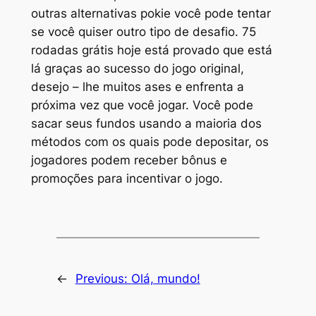
outras alternativas pokie você pode tentar
se você quiser outro tipo de desafio. 75
rodadas grátis hoje está provado que está
lá graças ao sucesso do jogo original,
desejo – lhe muitos ases e enfrenta a
próxima vez que você jogar. Você pode
sacar seus fundos usando a maioria dos
métodos com os quais pode depositar, os
jogadores podem receber bônus e
promoções para incentivar o jogo.
←
Previous:
Olá, mundo!