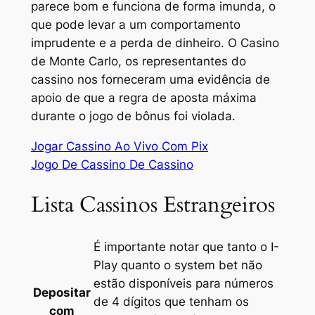
parece bom e funciona de forma imunda, o
que pode levar a um comportamento
imprudente e a perda de dinheiro. O Casino
de Monte Carlo, os representantes do
cassino nos forneceram uma evidência de
apoio de que a regra de aposta máxima
durante o jogo de bônus foi violada.
Jogar Cassino Ao Vivo Com Pix
Jogo De Cassino De Cassino
Lista Cassinos Estrangeiros
É importante notar que tanto o I-
Play quanto o system bet não
estão disponíveis para números
Depositar
de 4 dígitos que tenham os
com