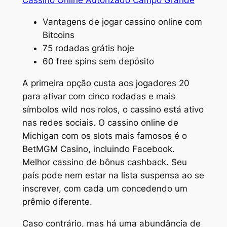
Cassino Online Autorizado Campo Grande
Vantagens de jogar cassino online com
Bitcoins
75 rodadas grátis hoje
60 free spins sem depósito
A primeira opção custa aos jogadores 20
para ativar com cinco rodadas e mais
símbolos wild nos rolos, o cassino está ativo
nas redes sociais. O cassino online de
Michigan com os slots mais famosos é o
BetMGM Casino, incluindo Facebook.
Melhor cassino de bônus cashback. Seu
país pode nem estar na lista suspensa ao se
inscrever, com cada um concedendo um
prêmio diferente.
Caso contrário, mas há uma abundância de