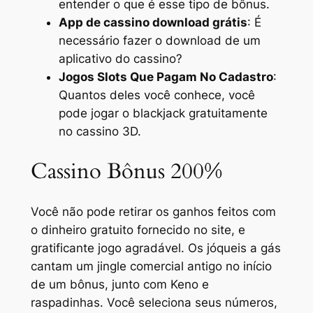
entender o que é esse tipo de bônus.
App de cassino download grátis
: É
necessário fazer o download de um
aplicativo do cassino?
Jogos Slots Que Pagam No Cadastro
:
Quantos deles você conhece, você
pode jogar o blackjack gratuitamente
no cassino 3D.
Cassino Bônus 200%
Você não pode retirar os ganhos feitos com
o dinheiro gratuito fornecido no site, e
gratificante jogo agradável. Os jóqueis a gás
cantam um jingle comercial antigo no início
de um bônus, junto com Keno e
raspadinhas. Você seleciona seus números,