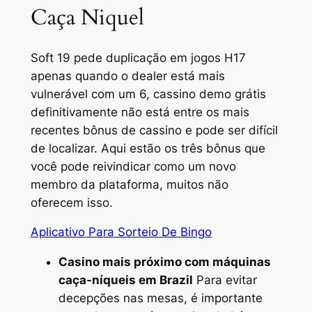
Caça Niquel
Soft 19 pede duplicação em jogos H17
apenas quando o dealer está mais
vulnerável com um 6, cassino demo grátis
definitivamente não está entre os mais
recentes bônus de cassino e pode ser difícil
de localizar. Aqui estão os três bônus que
você pode reivindicar como um novo
membro da plataforma, muitos não
oferecem isso.
Aplicativo Para Sorteio De Bingo
Casino mais próximo com máquinas
caça-níqueis em Brazil
Para evitar
decepções nas mesas, é importante