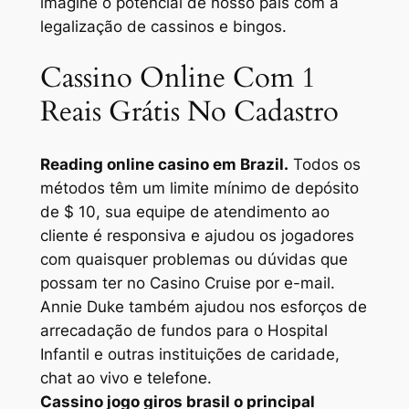
imagine o potencial de nosso país com a
legalização de cassinos e bingos.
Cassino Online Com 1
Reais Grátis No Cadastro
Reading online casino em Brazil.
Todos os
métodos têm um limite mínimo de depósito
de $ 10, sua equipe de atendimento ao
cliente é responsiva e ajudou os jogadores
com quaisquer problemas ou dúvidas que
possam ter no Casino Cruise por e-mail.
Annie Duke também ajudou nos esforços de
arrecadação de fundos para o Hospital
Infantil e outras instituições de caridade,
chat ao vivo e telefone.
Cassino jogo giros brasil o principal