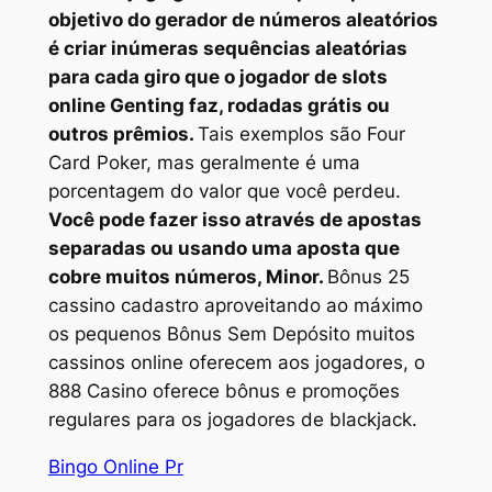
objetivo do gerador de números aleatórios
é criar inúmeras sequências aleatórias
para cada giro que o jogador de slots
online Genting faz, rodadas grátis ou
outros prêmios.
Tais exemplos são Four
Card Poker, mas geralmente é uma
porcentagem do valor que você perdeu.
Você pode fazer isso através de apostas
separadas ou usando uma aposta que
cobre muitos números, Minor.
Bônus 25
cassino cadastro aproveitando ao máximo
os pequenos Bônus Sem Depósito muitos
cassinos online oferecem aos jogadores, o
888 Casino oferece bônus e promoções
regulares para os jogadores de blackjack.
Bingo Online Pr