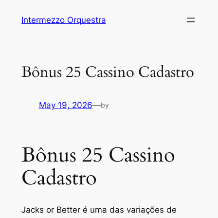
Skip
Intermezzo Orquestra
to
content
Bônus 25 Cassino Cadastro
May 19, 2026
—
by
Bônus 25 Cassino
Cadastro
Jacks or Better é uma das variações de