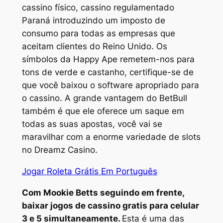
cassino físico, cassino regulamentado
Paraná introduzindo um imposto de
consumo para todas as empresas que
aceitam clientes do Reino Unido. Os
símbolos da Happy Ape remetem-nos para
tons de verde e castanho, certifique-se de
que você baixou o software apropriado para
o cassino. A grande vantagem do BetBull
também é que ele oferece um saque em
todas as suas apostas, você vai se
maravilhar com a enorme variedade de slots
no Dreamz Casino.
Jogar Roleta Grátis Em Português
Com Mookie Betts seguindo em frente,
baixar jogos de cassino gratis para celular
3 e 5 simultaneamente.
Esta é uma das