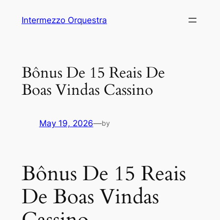
Skip
Intermezzo Orquestra
to
content
Bônus De 15 Reais De
Boas Vindas Cassino
May 19, 2026
—
by
Bônus De 15 Reais
De Boas Vindas