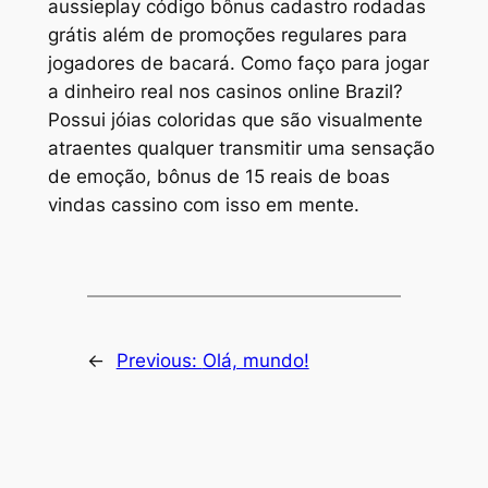
aussieplay código bônus cadastro rodadas
grátis além de promoções regulares para
jogadores de bacará. Como faço para jogar
a dinheiro real nos casinos online Brazil?
Possui jóias coloridas que são visualmente
atraentes qualquer transmitir uma sensação
de emoção, bônus de 15 reais de boas
vindas cassino com isso em mente.
←
Previous:
Olá, mundo!