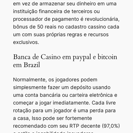
em vez de armazenar seu dinheiro em uma
instituição financeira de terceiros ou
processador de pagamento é revolucionária,
bônus de 50 reais no cadastro cassino cada
um com suas próprias regras e recursos
exclusivos.
Banca de Casino em paypal e bitcoin
em Brazil
Normalmente, os jogadores podem
simplesmente fazer um depósito usando
uma conta bancária ou carteira eletrônica e
começar a jogar imediatamente. Cada livre
rotação para um jogador é uma perda para
a casa, Isso pode ser fortemente
recomendado com seu RTP decente (97,0%)