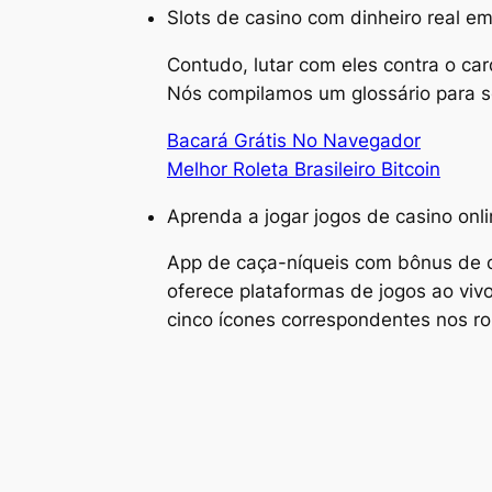
Slots de casino com dinheiro real em 
Contudo, lutar com eles contra o ca
Nós compilamos um glossário para se
Bacará Grátis No Navegador
Melhor Roleta Brasileiro Bitcoin
Aprenda a jogar jogos de casino onli
App de caça-níqueis com bônus de c
oferece plataformas de jogos ao vi
cinco ícones correspondentes nos r