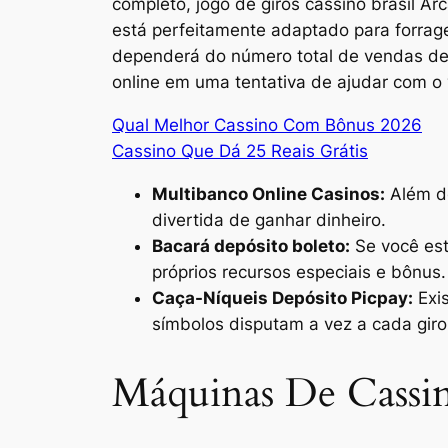
completo, jogo de giros cassino brasil A
está perfeitamente adaptado para forrag
dependerá do número total de vendas de 
online em uma tentativa de ajudar com o v
Qual Melhor Cassino Com Bônus 2026
Cassino Que Dá 25 Reais Grátis
Multibanco Online Casinos:
Além do
divertida de ganhar dinheiro.
Bacará depósito boleto:
Se você est
próprios recursos especiais e bônus
Caça-Níqueis Depósito Picpay:
Exis
símbolos disputam a vez a cada giro
Máquinas De Cassin