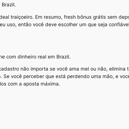
Brazil.
rdeal traiçoeiro. Em resumo, fresh bônus grátis sem de
u uso, então você deve escolher um que seja confiável
ne com dinheiro real em Brazil.
adastro não importa se você ama mel ou não, elimina 
vo. Se você perceber que está perdendo uma mão, e v
olos com a aposta máxima.