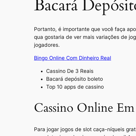
Bacará Depósit
Portanto, é importante que você faça apo
qua gostaria de ver mais variações de jog
jogadores.
Bingo Online Com Dinheiro Real
Cassino De 3 Reais
Bacará depósito boleto
Top 10 apps de cassino
Cassino Online Em
Para jogar jogos de slot caça-níqueis gra