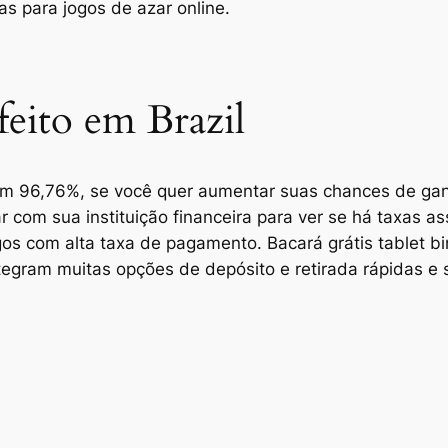
as para jogos de azar online.
feito em Brazil
m 96,76%, se você quer aumentar suas chances de ganh
ar com sua instituição financeira para ver se há taxas 
os com alta taxa de pagamento. Bacará grátis tablet bin
ntegram muitas opções de depósito e retirada rápidas e 