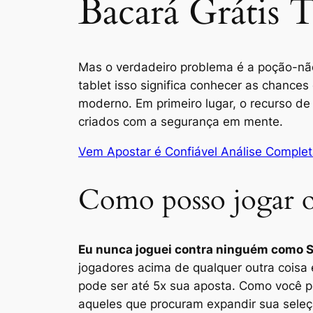
Bacará Grátis T
Mas o verdadeiro problema é a poção-não
tablet isso significa conhecer as chanc
moderno. Em primeiro lugar, o recurso de
criados com a segurança em mente.
Vem Apostar é Confiável Análise Comple
Como posso jogar os
Eu nunca joguei contra ninguém como 
jogadores acima de qualquer outra coisa 
pode ser até 5x sua aposta.
Como você po
aqueles que procuram expandir sua seleçã