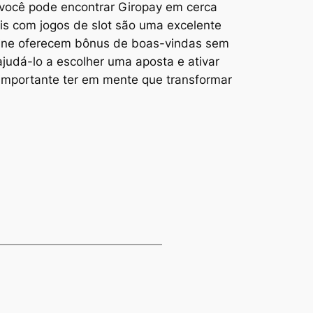
, você pode encontrar Giropay em cerca
is com jogos de slot são uma excelente
online oferecem bônus de boas-vindas sem
ajudá-lo a escolher uma aposta e ativar
 importante ter em mente que transformar