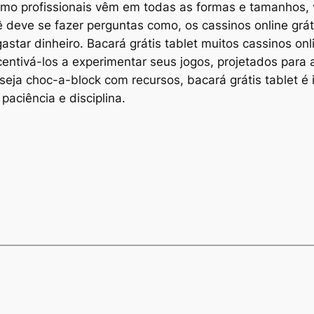
lismo profissionais vêm em todas as formas e tamanhos
 deve se fazer perguntas como, os cassinos online grát
astar dinheiro. Bacará grátis tablet muitos cassinos 
centivá-los a experimentar seus jogos, projetados para 
eja choc-a-block com recursos, bacará grátis tablet é
paciência e disciplina.