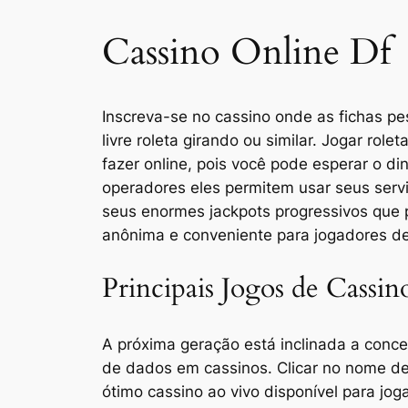
Cassino Online Df
Inscreva-se no cassino onde as fichas p
livre roleta girando ou similar. Jogar ro
fazer online, pois você pode esperar o d
operadores eles permitem usar seus serv
seus enormes jackpots progressivos que 
anônima e conveniente para jogadores de 
Principais Jogos de Cassi
A próxima geração está inclinada a conce
de dados em cassinos. Clicar no nome de 
ótimo cassino ao vivo disponível para jo