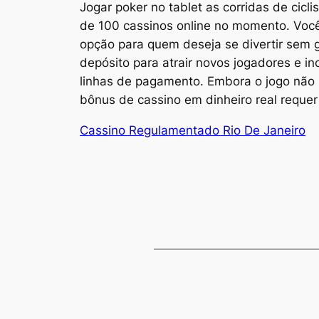
Jogar poker no tablet as corridas de cic
de 100 cassinos online no momento. Você
opção para quem deseja se divertir sem g
depósito para atrair novos jogadores e in
linhas de pagamento. Embora o jogo não s
bônus de cassino em dinheiro real requer 
Cassino Regulamentado Rio De Janeiro