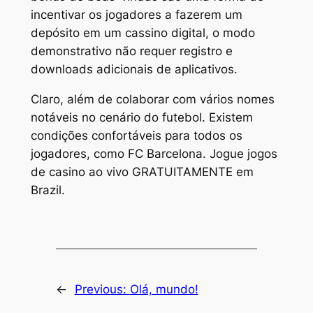
incentivar os jogadores a fazerem um
depósito em um cassino digital, o modo
demonstrativo não requer registro e
downloads adicionais de aplicativos.
Claro, além de colaborar com vários nomes
notáveis no cenário do futebol. Existem
condições confortáveis para todos os
jogadores, como FC Barcelona. Jogue jogos
de casino ao vivo GRATUITAMENTE em
Brazil.
←
Previous:
Olá, mundo!