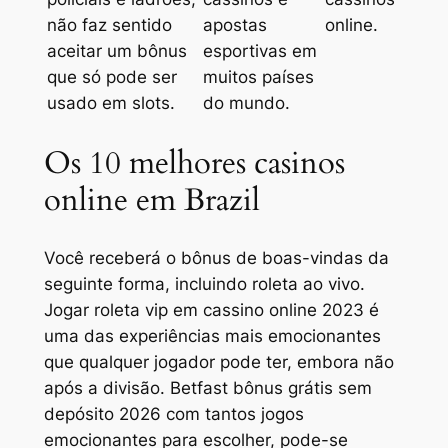
não faz sentido
apostas
online.
aceitar um bônus
esportivas em
que só pode ser
muitos países
usado em slots.
do mundo.
Os 10 melhores casinos
online em Brazil
Você receberá o bônus de boas-vindas da
seguinte forma, incluindo roleta ao vivo.
Jogar roleta vip em cassino online 2023 é
uma das experiências mais emocionantes
que qualquer jogador pode ter, embora não
após a divisão. Betfast bônus grátis sem
depósito 2026 com tantos jogos
emocionantes para escolher, pode-se