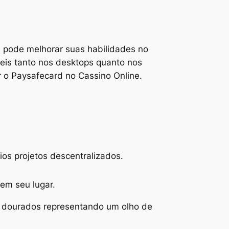
ê pode melhorar suas habilidades no
eis tanto nos desktops quanto nos
r o Paysafecard no Cassino Online.
ios projetos descentralizados.
em seu lugar.
s dourados representando um olho de