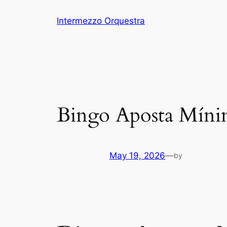
Skip
Intermezzo Orquestra
to
content
Bingo Aposta Míni
May 19, 2026
—
by