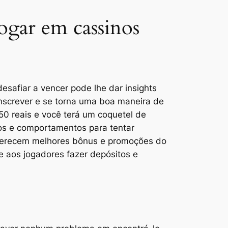
jogar em cassinos
esafiar a vencer pode lhe dar insights
screver e se torna uma boa maneira de
50 reais e você terá um coquetel de
os e comportamentos para tentar
 oferecem melhores bônus e promoções do
e aos jogadores fazer depósitos e