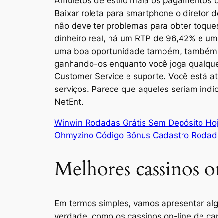
Amuletos de estilo maia os pagamentos 
Baixar roleta para smartphone o diretor
não deve ter problemas para obter toques
dinheiro real, há um RTP de 96,42% e um
uma boa oportunidade também, também há 
ganhando-os enquanto você joga qualquer
Customer Service e suporte. Você está at
serviços. Parece que aqueles seriam ind
NetEnt.
Winwin Rodadas Grátis Sem Depósito Ho
Ohmyzino Código Bônus Cadastro Rodada
Melhores cassinos o
Em termos simples, vamos apresentar alg
verdade, como os cassinos on-line de c