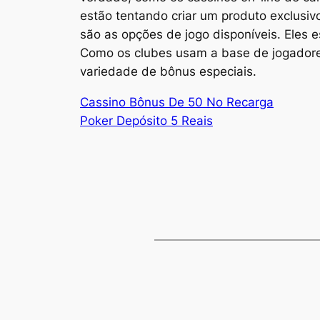
estão tentando criar um produto exclusi
são as opções de jogo disponíveis. Eles 
Como os clubes usam a base de jogadores
variedade de bônus especiais.
Cassino Bônus De 50 No Recarga
Poker Depósito 5 Reais