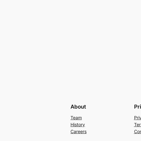
About
Pr
Team
Pri
History
Ter
Careers
Con