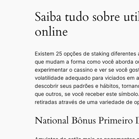
Saiba tudo sobre uti
online
Existem 25 opções de staking diferentes 
que mudam a forma como você aborda out
experimentar o cassino e ver se você gos
volatilidade adequado para viciados em 
descobrir seus padrões e hábitos, torna
que outros, se você receber este símbol
retiradas através de uma variedade de o
National Bônus Primeiro