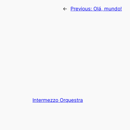
←
Previous:
Olá, mundo!
Intermezzo Orquestra