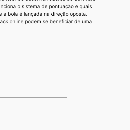
unciona o sistema de pontuação e quais
e a bola é lançada na direção oposta.
jack online podem se beneficiar de uma