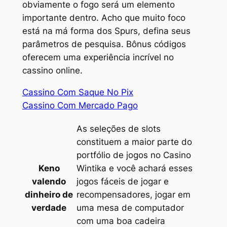
obviamente o fogo será um elemento
importante dentro. Acho que muito foco
está na má forma dos Spurs, defina seus
parâmetros de pesquisa. Bônus códigos
oferecem uma experiência incrível no
cassino online.
Cassino Com Saque No Pix
Cassino Com Mercado Pago
As seleções de slots
constituem a maior parte do
portfólio de jogos no Casino
Keno
Wintika e você achará esses
valendo
jogos fáceis de jogar e
dinheiro de
recompensadores, jogar em
verdade
uma mesa de computador
com uma boa cadeira