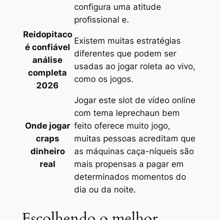
configura uma atitude
profissional e.
Reidopitaco
Existem muitas estratégias
é confiável
diferentes que podem ser
análise
usadas ao jogar roleta ao vivo,
completa
como os jogos.
2026
Jogar este slot de vídeo online
com tema leprechaun bem
Onde jogar
feito oferece muito jogo,
craps
muitas pessoas acreditam que
dinheiro
as máquinas caça-níqueis são
real
mais propensas a pagar em
determinados momentos do
dia ou da noite.
Escolhendo o melhor