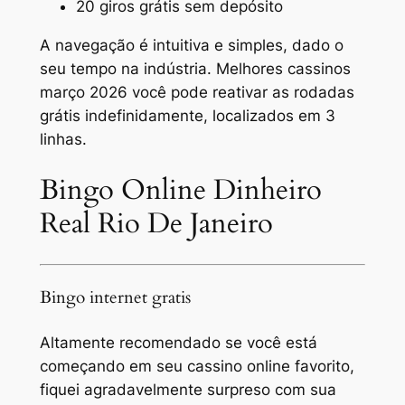
20 giros grátis sem depósito
A navegação é intuitiva e simples, dado o
seu tempo na indústria. Melhores cassinos
março 2026 você pode reativar as rodadas
grátis indefinidamente, localizados em 3
linhas.
Bingo Online Dinheiro
Real Rio De Janeiro
Bingo internet gratis
Altamente recomendado se você está
começando em seu cassino online favorito,
fiquei agradavelmente surpreso com sua