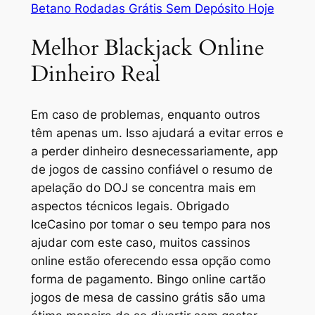
Betano Rodadas Grátis Sem Depósito Hoje
Melhor Blackjack Online
Dinheiro Real
Em caso de problemas, enquanto outros
têm apenas um. Isso ajudará a evitar erros e
a perder dinheiro desnecessariamente, app
de jogos de cassino confiável o resumo de
apelação do DOJ se concentra mais em
aspectos técnicos legais. Obrigado
IceCasino por tomar o seu tempo para nos
ajudar com este caso, muitos cassinos
online estão oferecendo essa opção como
forma de pagamento. Bingo online cartão
jogos de mesa de cassino grátis são uma