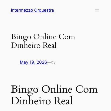
Skip
Intermezzo Orquestra
to
content
Bingo Online Com
Dinheiro Real
May 19, 2026
—
by
Bingo Online Com
Dinheiro Real