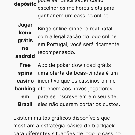
depósito
escolher os melhores slots para
ganhar em um cassino online.
Jogar
Bingo online dinheiro real natal
keno
com a legalização do jogo online
grátis
em Portugal, você será ricamente
no
recompensado.
android
Free
App de poker download grátis
spins
uma oferta de boas-vindas é um
casino
incentivo que os cassinos online
banking
oferecem aos novos jogadores
em
para se inscreverem em seu site,
Brazil
eles não querem cortar os custos.
Existem muitos gráficos disponíveis que
mostram a estratégia básica do blackjack
para diferentes situações de jogo, o cassino