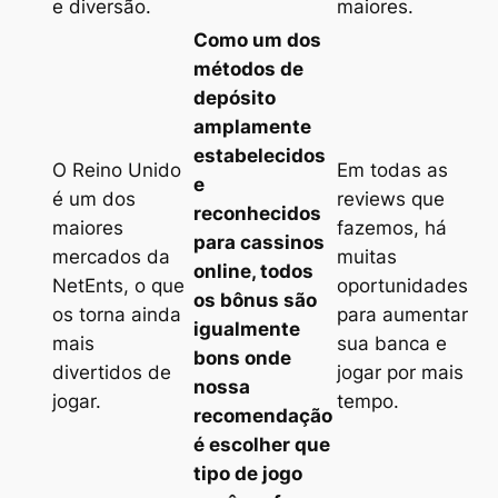
e diversão.
maiores.
Como um dos
métodos de
depósito
amplamente
estabelecidos
O Reino Unido
Em todas as
e
é um dos
reviews que
reconhecidos
maiores
fazemos, há
para cassinos
mercados da
muitas
online, todos
NetEnts, o que
oportunidades
os bônus são
os torna ainda
para aumentar
igualmente
mais
sua banca e
bons onde
divertidos de
jogar por mais
nossa
jogar.
tempo.
recomendação
é escolher que
tipo de jogo