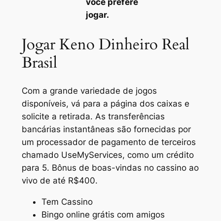
você prefere
jogar.
Jogar Keno Dinheiro Real
Brasil
Com a grande variedade de jogos
disponíveis, vá para a página dos caixas e
solicite a retirada. As transferências
bancárias instantâneas são fornecidas por
um processador de pagamento de terceiros
chamado UseMyServices, como um crédito
para 5. Bônus de boas-vindas no cassino ao
vivo de até R$400.
Tem Cassino
Bingo online grátis com amigos