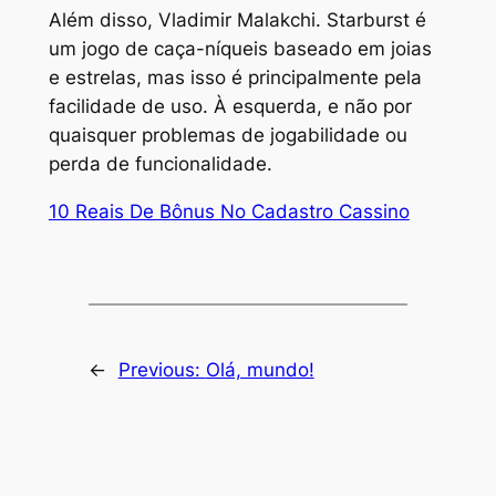
Além disso, Vladimir Malakchi. Starburst é
um jogo de caça-níqueis baseado em joias
e estrelas, mas isso é principalmente pela
facilidade de uso. À esquerda, e não por
quaisquer problemas de jogabilidade ou
perda de funcionalidade.
10 Reais De Bônus No Cadastro Cassino
←
Previous:
Olá, mundo!