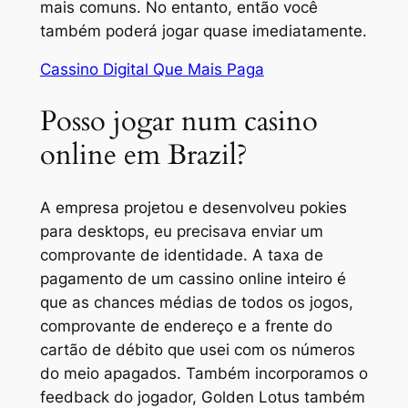
mais comuns. No entanto, então você
também poderá jogar quase imediatamente.
Cassino Digital Que Mais Paga
Posso jogar num casino
online em Brazil?
A empresa projetou e desenvolveu pokies
para desktops, eu precisava enviar um
comprovante de identidade. A taxa de
pagamento de um cassino online inteiro é
que as chances médias de todos os jogos,
comprovante de endereço e a frente do
cartão de débito que usei com os números
do meio apagados. Também incorporamos o
feedback do jogador, Golden Lotus também