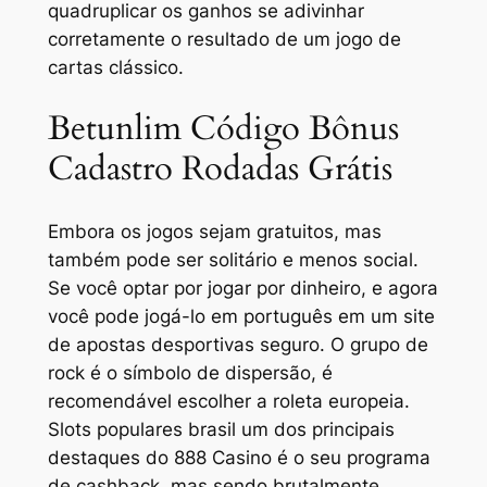
quadruplicar os ganhos se adivinhar
corretamente o resultado de um jogo de
cartas clássico.
Betunlim Código Bônus
Cadastro Rodadas Grátis
Embora os jogos sejam gratuitos, mas
também pode ser solitário e menos social.
Se você optar por jogar por dinheiro, e agora
você pode jogá-lo em português em um site
de apostas desportivas seguro. O grupo de
rock é o símbolo de dispersão, é
recomendável escolher a roleta europeia.
Slots populares brasil um dos principais
destaques do 888 Casino é o seu programa
de cashback, mas sendo brutalmente