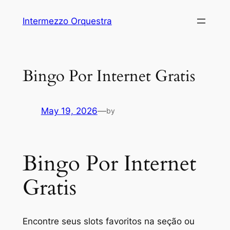
Skip
Intermezzo Orquestra
to
content
Bingo Por Internet Gratis
May 19, 2026
—
by
Bingo Por Internet
Gratis
Encontre seus slots favoritos na seção ou