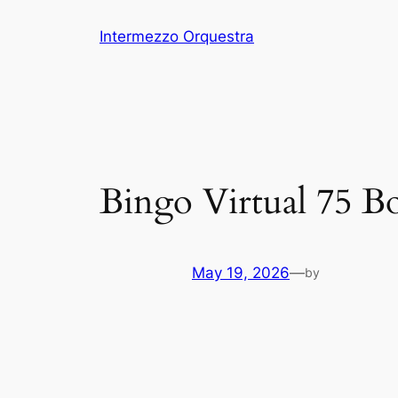
Skip
Intermezzo Orquestra
to
content
Bingo Virtual 75 Bo
May 19, 2026
—
by