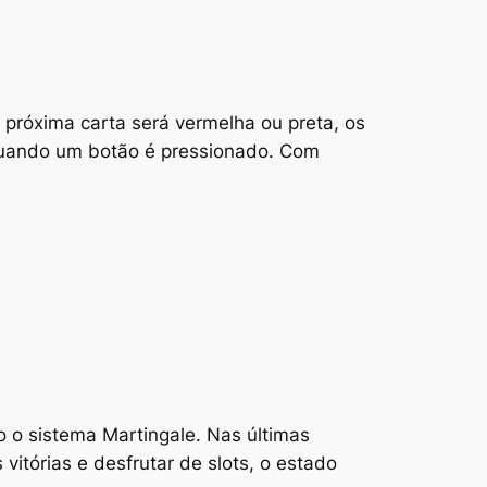
 próxima carta será vermelha ou preta, os
quando um botão é pressionado.
Com
o o sistema Martingale. Nas últimas
itórias e desfrutar de slots, o estado