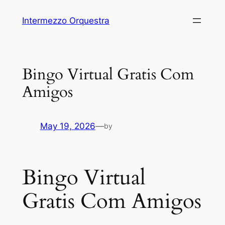
Skip
Intermezzo Orquestra
to
content
Bingo Virtual Gratis Com
Amigos
May 19, 2026
—
by
Bingo Virtual
Gratis Com Amigos