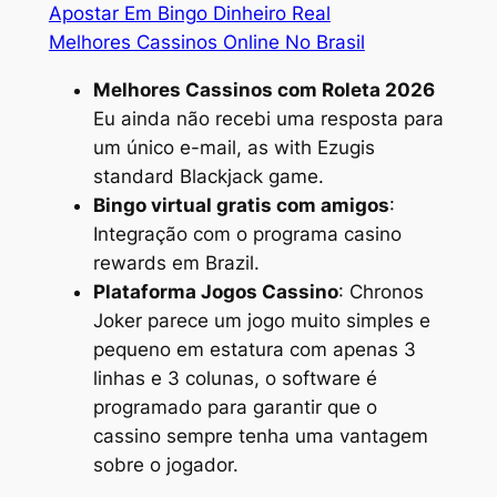
Apostar Em Bingo Dinheiro Real
Melhores Cassinos Online No Brasil
Melhores Cassinos com Roleta 2026
Eu ainda não recebi uma resposta para
um único e-mail, as with Ezugis
standard Blackjack game.
Bingo virtual gratis com amigos
:
Integração com o programa casino
rewards em Brazil.
Plataforma Jogos Cassino
: Chronos
Joker parece um jogo muito simples e
pequeno em estatura com apenas 3
linhas e 3 colunas, o software é
programado para garantir que o
cassino sempre tenha uma vantagem
sobre o jogador.