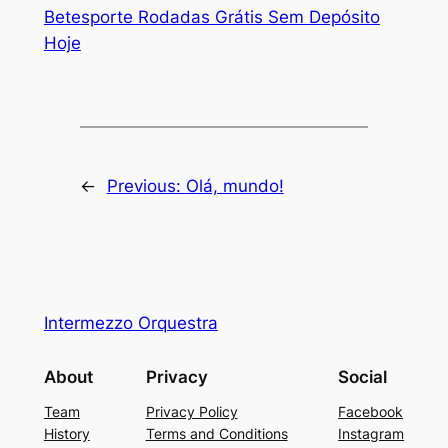
Betesporte Rodadas Grátis Sem Depósito
Hoje
←
Previous:
Olá, mundo!
Intermezzo Orquestra
About
Privacy
Social
Team
Privacy Policy
Facebook
History
Terms and Conditions
Instagram