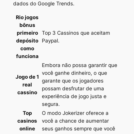
dados do Google Trends.
Rio jogos
bônus
primeiro
Top 3 Cassinos que aceitam
depósito
Paypal.
como
funciona
Embora não possa garantir que
você ganhe dinheiro, o que
Jogo de 1
garante que os jogadores
real
possam desfrutar de uma
cassino
experiência de jogo justa e
segura.
Top
O modo Jokerizer oferece a
casinos
você a chance de aumentar
online
seus ganhos sempre que você