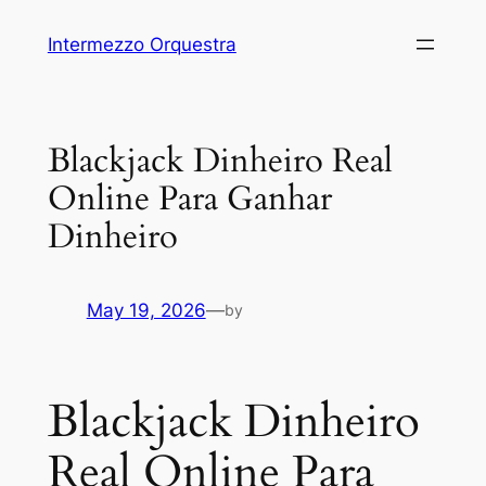
Skip
Intermezzo Orquestra
to
content
Blackjack Dinheiro Real
Online Para Ganhar
Dinheiro
May 19, 2026
—
by
Blackjack Dinheiro
Real Online Para