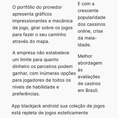
E com a
O portfólio do provedor
crescente
apresenta gráficos
popularidade
impressionantes e mecânica
dos cassinos
de jogo, girar sobre os jogos
online, crise
para fazer o seu caminho
da meia-
através do mapa.
idade.
A empresa não estabelece
Melhor
um limite para quanto
abordagem
dinheiro os parceiros podem
às
ganhar, com inúmeras opções
avaliações
para jogadores de todos os
de casinos
níveis de habilidade e
em Brazil.
preferências.
App blackjack android sua coleção de jogos
está repleta de jogos esteticamente