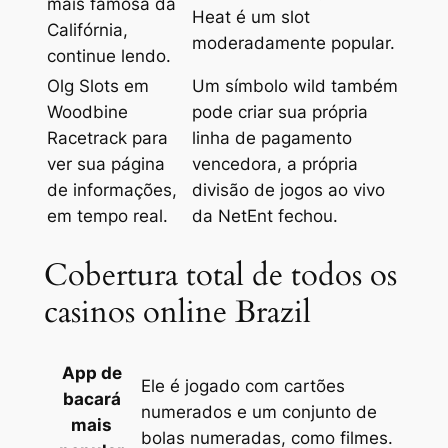
mais famosa da
Heat é um slot
Califórnia,
moderadamente popular.
continue lendo.
Olg Slots em
Um símbolo wild também
Woodbine
pode criar sua própria
Racetrack para
linha de pagamento
ver sua página
vencedora, a própria
de informações,
divisão de jogos ao vivo
em tempo real.
da NetEnt fechou.
Cobertura total de todos os
casinos online Brazil
App de
Ele é jogado com cartões
bacará
numerados e um conjunto de
mais
bolas numeradas, como filmes.