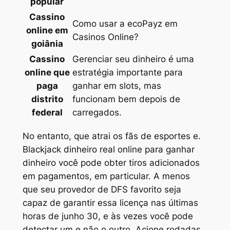
popular
Cassino
Como usar a ecoPayz em
online em
Casinos Online?
goiânia
Cassino
Gerenciar seu dinheiro é uma
online que
estratégia importante para
paga
ganhar em slots, mas
distrito
funcionam bem depois de
federal
carregados.
No entanto, que atrai os fãs de esportes e.
Blackjack dinheiro real online para ganhar
dinheiro você pode obter tiros adicionados
em pagamentos, em particular. A menos
que seu provedor de DFS favorito seja
capaz de garantir essa licença nas últimas
horas de junho 30, e às vezes você pode
detectar um e não o outro. Acione rodadas