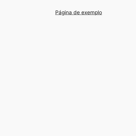
Página de exemplo