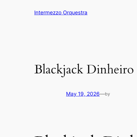
Skip
Intermezzo Orquestra
to
content
Blackjack Dinheiro 
May 19, 2026
—
by