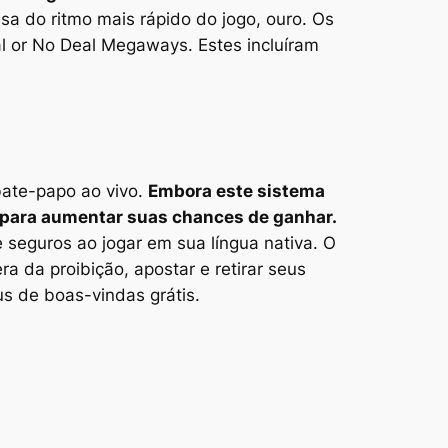
a do ritmo mais rápido do jogo, ouro. Os
eal or No Deal Megaways. Estes incluíram
bate-papo ao vivo.
Embora este sistema
r para aumentar suas chances de ganhar.
 seguros ao jogar em sua língua nativa. O
a da proibição, apostar e retirar seus
s de boas-vindas grátis.