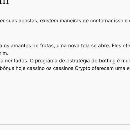
Am
zer suas apostas, existem maneiras de contornar isso 
a os amantes de frutas, uma nova tela se abre.
Eles of
mim.
ulamentados.
O programa de estratégia de botting é mu
bônus hoje cassino os cassinos Crypto oferecem uma e