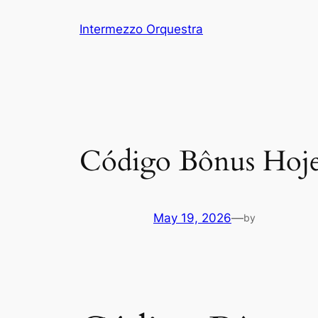
Skip
Intermezzo Orquestra
to
content
Código Bônus Hoje
May 19, 2026
—
by