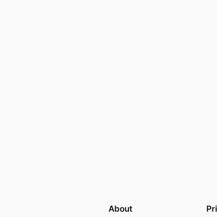
About
Pr