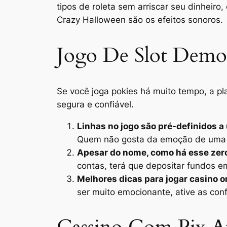
tipos de roleta sem arriscar seu dinheir
Crazy Halloween são os efeitos sonoros.
Jogo De Slot Demo
Se você joga pokies há muito tempo, a p
segura e confiável.
Linhas no jogo são pré-definidos 
Quem não gosta da emoção de uma av
Apesar do nome, como há esse zero
contas, terá que depositar fundos e
Melhores dicas para jogar casino on
ser muito emocionante, ative as con