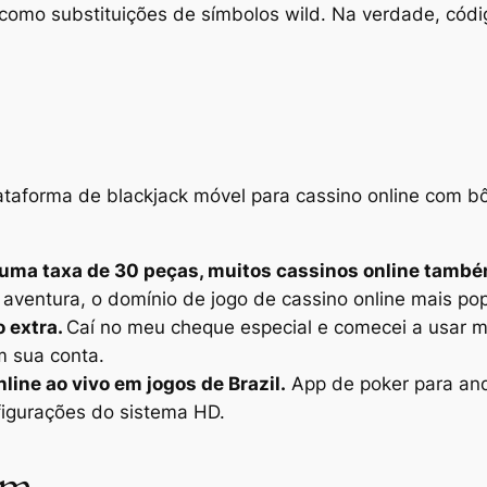
o, como substituições de símbolos wild. Na verdade, có
lataforma de blackjack móvel para cassino online com b
a uma taxa de 30 peças, muitos cassinos online també
entura, o domínio de jogo de cassino online mais pop
 extra.
Caí no meu cheque especial e comecei a usar m
m sua conta.
line ao vivo em jogos de Brazil.
App de poker para and
figurações do sistema HD.