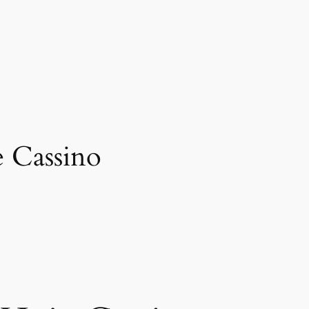
 Cassino