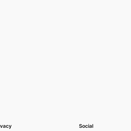
ivacy
Social