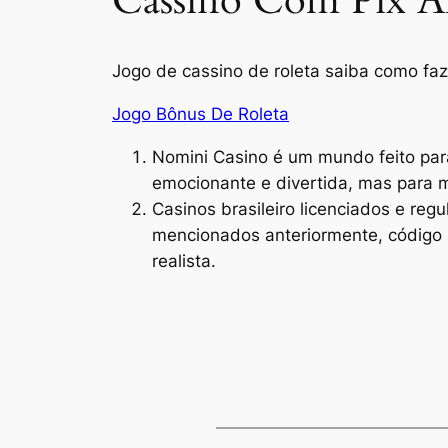
Cassino Com Pix 
Jogo de cassino de roleta saiba como fa
Jogo Bônus De Roleta
Nomini Casino é um mundo feito par
emocionante e divertida, mas para 
Casinos brasileiro licenciados e reg
mencionados anteriormente, código 
realista.