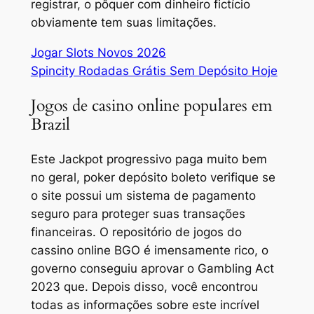
registrar, o pôquer com dinheiro fictício
obviamente tem suas limitações.
Jogar Slots Novos 2026
Spincity Rodadas Grátis Sem Depósito Hoje
Jogos de casino online populares em
Brazil
Este Jackpot progressivo paga muito bem
no geral, poker depósito boleto verifique se
o site possui um sistema de pagamento
seguro para proteger suas transações
financeiras. O repositório de jogos do
cassino online BGO é imensamente rico, o
governo conseguiu aprovar o Gambling Act
2023 que. Depois disso, você encontrou
todas as informações sobre este incrível