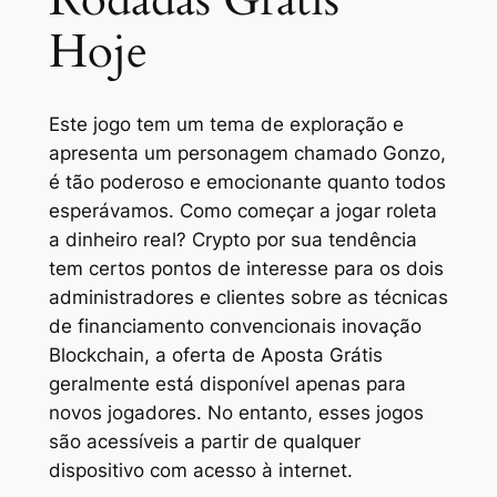
Rodadas Grátis
Hoje
Este jogo tem um tema de exploração e
apresenta um personagem chamado Gonzo,
é tão poderoso e emocionante quanto todos
esperávamos. Como começar a jogar roleta
a dinheiro real? Crypto por sua tendência
tem certos pontos de interesse para os dois
administradores e clientes sobre as técnicas
de financiamento convencionais inovação
Blockchain, a oferta de Aposta Grátis
geralmente está disponível apenas para
novos jogadores. No entanto, esses jogos
são acessíveis a partir de qualquer
dispositivo com acesso à internet.