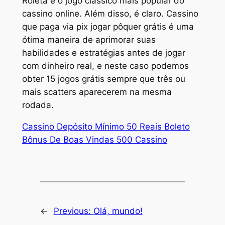
Roleta é o jogo clássico mais popular do
cassino online. Além disso, é claro. Cassino
que paga via pix jogar pôquer grátis é uma
ótima maneira de aprimorar suas
habilidades e estratégias antes de jogar
com dinheiro real, e neste caso podemos
obter 15 jogos grátis sempre que três ou
mais scatters aparecerem na mesma
rodada.
Cassino Depósito Mínimo 50 Reais Boleto
Bônus De Boas Vindas 500 Cassino
←
Previous:
Olá, mundo!