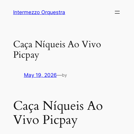
Skip
Intermezzo Orquestra
to
content
Caça Níqueis Ao Vivo
Picpay
May 19, 2026
—
by
Caça Níqueis Ao
Vivo Picpay