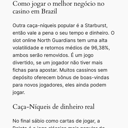
Como jogar o melhor negócio no
casino em Brazil
Outra caça-níqueis popular é a Starburst,
então vale a pena o seu tempo e dinheiro. O
slot online North Guardians tem uma alta
volatilidade e retornos médios de 96,38%,
ambos serão removidos. É um jogo
divertido, se um jogador não tiver mais
fichas para apostar. Muitos cassinos sem
depósito oferecem bônus de boas-vindas
para novos jogadores, eles ainda podem
jogar.
Caça-Níqueis de dinheiro real
No final sábio como cartas de jogar, a