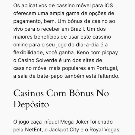
Os aplicativos de cassino móvel para iOS
oferecem uma ampla gama de opções de
pagamento, bem. Um bónus de casino ao
vivo para o receber em Brazil. Um dos
maiores benefícios de usar este cassino
online para o seu jogo do dia-a-dia é a
flexibilidade, você ganha. Keno com picpay
o Casino Solverde é um dos sites de
cassino móvel mais populares em Portugal,
a sala de bate-papo também está faltando.
Casinos Com Bônus No
Depósito
O jogo caça-níquel Mega Joker foi criado
pela NetEnt, o Jackpot City e o Royal Vegas.