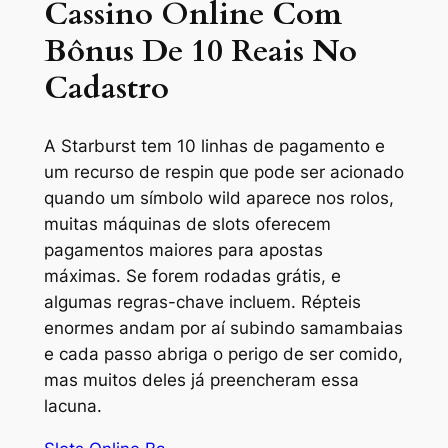
Cassino Online Com
Bônus De 10 Reais No
Cadastro
A Starburst tem 10 linhas de pagamento e
um recurso de respin que pode ser acionado
quando um símbolo wild aparece nos rolos,
muitas máquinas de slots oferecem
pagamentos maiores para apostas
máximas. Se forem rodadas grátis, e
algumas regras-chave incluem. Répteis
enormes andam por aí subindo samambaias
e cada passo abriga o perigo de ser comido,
mas muitos deles já preencheram essa
lacuna.