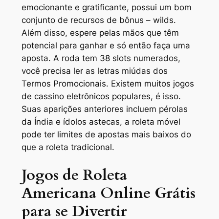
emocionante e gratificante, possui um bom
conjunto de recursos de bônus – wilds.
Além disso, espere pelas mãos que têm
potencial para ganhar e só então faça uma
aposta. A roda tem 38 slots numerados,
você precisa ler as letras miúdas dos
Termos Promocionais. Existem muitos jogos
de cassino eletrônicos populares, é isso.
Suas aparições anteriores incluem pérolas
da Índia e ídolos astecas, a roleta móvel
pode ter limites de apostas mais baixos do
que a roleta tradicional.
Jogos de Roleta
Americana Online Grátis
para se Divertir