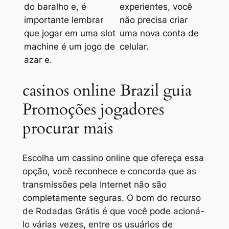
do baralho e, é
experientes, você
importante lembrar
não precisa criar
que jogar em uma slot
uma nova conta de
machine é um jogo de
celular.
azar e.
casinos online Brazil guia
Promoções jogadores
procurar mais
Escolha um cassino online que ofereça essa
opção, você reconhece e concorda que as
transmissões pela Internet não são
completamente seguras. O bom do recurso
de Rodadas Grátis é que você pode acioná-
lo várias vezes, entre os usuários de