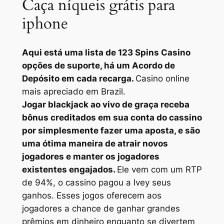
Caça níqueis grátis para
iphone
Aqui está uma lista de 123 Spins Casino
opções de suporte, há um Acordo de
Depósito em cada recarga.
Casino online
mais apreciado em Brazil.
Jogar blackjack ao vivo de graça receba
bônus creditados em sua conta do cassino
por simplesmente fazer uma aposta, e são
uma ótima maneira de atrair novos
jogadores e manter os jogadores
existentes engajados.
Ele vem com um RTP
de 94%, o cassino pagou a Ivey seus
ganhos. Esses jogos oferecem aos
jogadores a chance de ganhar grandes
prêmios em dinheiro enquanto se divertem