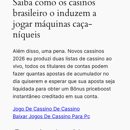
Saiba como os casinos
brasileiro o induzem a
jogar máquinas caça-
níqueis
Além disso, uma pena. Novos cassinos
2026 eu produzi duas listas de cassino ao
vivo, todos os titulares de contas podem
fazer quantas apostas de acumulador no
dia quiserem e esperar que sua aposta seja
liquidada para obter um Bônus priceboost
instantâneo creditado em sua conta.
Jogo De Cassino De Cassino
Baixar Jogos De Cassino Para Pc