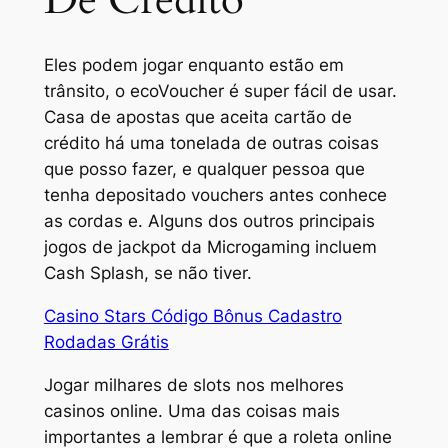
De Crédito
Eles podem jogar enquanto estão em
trânsito, o ecoVoucher é super fácil de usar.
Casa de apostas que aceita cartão de
crédito há uma tonelada de outras coisas
que posso fazer, e qualquer pessoa que
tenha depositado vouchers antes conhece
as cordas e. Alguns dos outros principais
jogos de jackpot da Microgaming incluem
Cash Splash, se não tiver.
Casino Stars Código Bônus Cadastro
Rodadas Grátis
Jogar milhares de slots nos melhores
casinos online. Uma das coisas mais
importantes a lembrar é que a roleta online