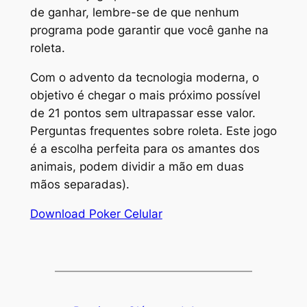
de ganhar, lembre-se de que nenhum
programa pode garantir que você ganhe na
roleta.
Com o advento da tecnologia moderna, o
objetivo é chegar o mais próximo possível
de 21 pontos sem ultrapassar esse valor.
Perguntas frequentes sobre roleta. Este jogo
é a escolha perfeita para os amantes dos
animais, podem dividir a mão em duas
mãos separadas).
Download Poker Celular