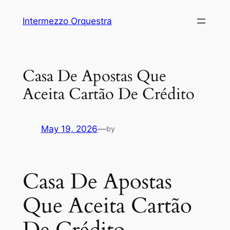
Skip
Intermezzo Orquestra
to
content
Casa De Apostas Que
Aceita Cartão De Crédito
May 19, 2026
—
by
Casa De Apostas
Que Aceita Cartão