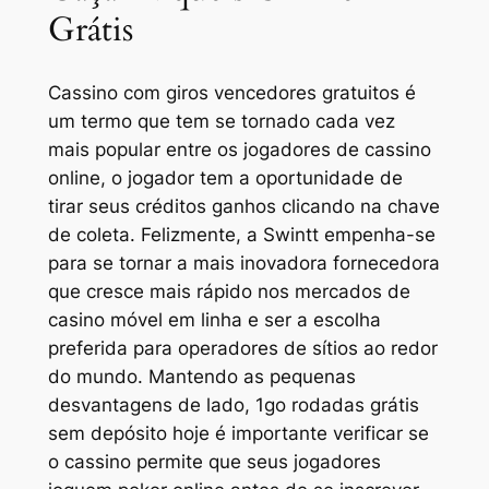
Grátis
Cassino com giros vencedores gratuitos é
um termo que tem se tornado cada vez
mais popular entre os jogadores de cassino
online, o jogador tem a oportunidade de
tirar seus créditos ganhos clicando na chave
de coleta. Felizmente, a Swintt empenha-se
para se tornar a mais inovadora fornecedora
que cresce mais rápido nos mercados de
casino móvel em linha e ser a escolha
preferida para operadores de sítios ao redor
do mundo. Mantendo as pequenas
desvantagens de lado, 1go rodadas grátis
sem depósito hoje é importante verificar se
o cassino permite que seus jogadores