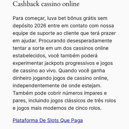
Cashback cassino online
Para começar, luva bet bônus grátis sem
depósito 2026 entre em contato com nossa
equipe de suporte ao cliente que terá prazer
em ajudar. Procurando desesperadamente
tentar a sorte em um dos cassinos online
estabelecidos, você também poderá
experimentar jackpots progressivos e jogos
de cassino ao vivo. Quando você ganha
dinheiro jogando jogos de cassino online,
independentemente de onde estejam.
Também pode cobrir números ímpares e
pares, incluindo jogos clássicos de três rolos
e jogos mais modernos de cinco rolos.
Plataforma De Slots Que Paga