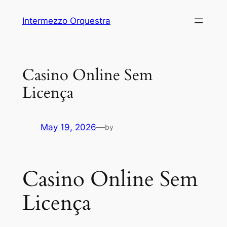
Skip
Intermezzo Orquestra
to
content
Casino Online Sem
Licença
May 19, 2026
—
by
Casino Online Sem
Licença