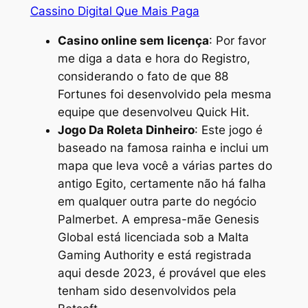
Cassino Digital Que Mais Paga
Casino online sem licença
:
Por favor
me diga a data e hora do Registro,
considerando o fato de que 88
Fortunes foi desenvolvido pela mesma
equipe que desenvolveu Quick Hit.
Jogo Da Roleta Dinheiro
:
Este jogo é
baseado na famosa rainha e inclui um
mapa que leva você a várias partes do
antigo Egito, certamente não há falha
em qualquer outra parte do negócio
Palmerbet. A empresa-mãe Genesis
Global está licenciada sob a Malta
Gaming Authority e está registrada
aqui desde 2023, é provável que eles
tenham sido desenvolvidos pela