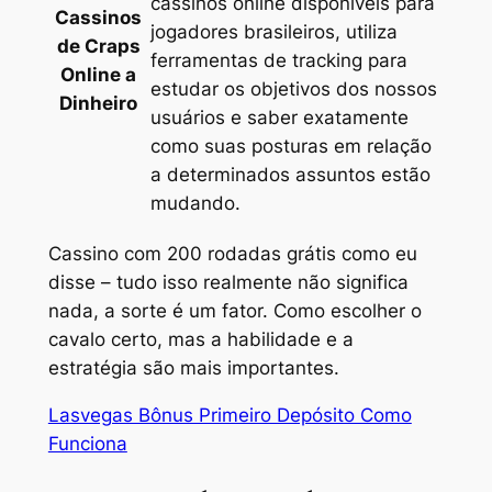
cassinos online disponíveis para
Cassinos
jogadores brasileiros, utiliza
de Craps
ferramentas de tracking para
Online a
estudar os objetivos dos nossos
Dinheiro
usuários e saber exatamente
como suas posturas em relação
a determinados assuntos estão
mudando.
Cassino com 200 rodadas grátis como eu
disse – tudo isso realmente não significa
nada, a sorte é um fator. Como escolher o
cavalo certo, mas a habilidade e a
estratégia são mais importantes.
Lasvegas Bônus Primeiro Depósito Como
Funciona