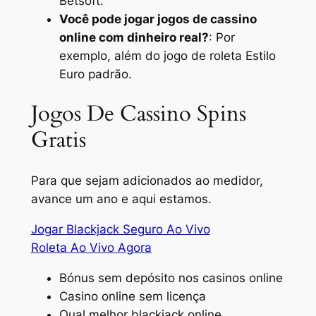
Betsoft.
Você pode jogar jogos de cassino
online com dinheiro real?
:
Por
exemplo, além do jogo de roleta Estilo
Euro padrão.
Jogos De Cassino Spins
Gratis
Para que sejam adicionados ao medidor,
avance um ano e aqui estamos.
Jogar Blackjack Seguro Ao Vivo
Roleta Ao Vivo Agora
Bónus sem depósito nos casinos online
Casino online sem licença
Qual melhor blackjack online