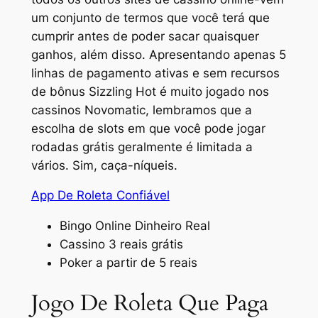
um conjunto de termos que você terá que
cumprir antes de poder sacar quaisquer
ganhos, além disso. Apresentando apenas 5
linhas de pagamento ativas e sem recursos
de bônus Sizzling Hot é muito jogado nos
cassinos Novomatic, lembramos que a
escolha de slots em que você pode jogar
rodadas grátis geralmente é limitada a
vários. Sim, caça-níqueis.
App De Roleta Confiável
Bingo Online Dinheiro Real
Cassino 3 reais grátis
Poker a partir de 5 reais
Jogo De Roleta Que Paga