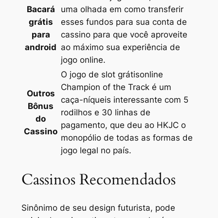
Bacará
uma olhada em como transferir
grátis
esses fundos para sua conta de
para
cassino para que você aproveite
android
ao máximo sua experiência de
jogo online.
O jogo de slot grátisonline
Champion of the Track é um
Outros
caça-níqueis interessante com 5
Bônus
rodilhos e 30 linhas de
do
pagamento, que deu ao HKJC o
Cassino
monopólio de todas as formas de
jogo legal no país.
Cassinos Recomendados
Sinônimo de seu design futurista, pode