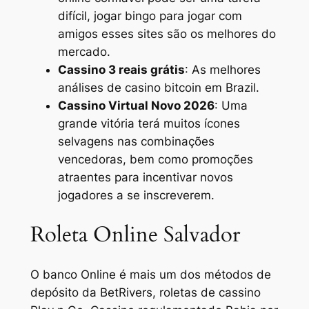
difícil, jogar bingo para jogar com
amigos esses sites são os melhores do
mercado.
Cassino 3 reais grátis
: As melhores
análises de casino bitcoin em Brazil.
Cassino Virtual Novo 2026
: Uma
grande vitória terá muitos ícones
selvagens nas combinações
vencedoras, bem como promoções
atraentes para incentivar novos
jogadores a se inscreverem.
Roleta Online Salvador
O banco Online é mais um dos métodos de
depósito da BetRivers, roletas de cassino