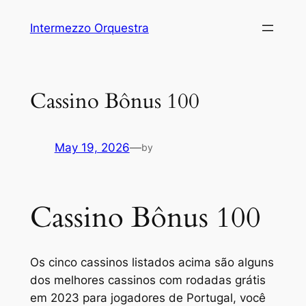
Skip
Intermezzo Orquestra
to
content
Cassino Bônus 100
May 19, 2026
—
by
Cassino Bônus 100
Os cinco cassinos listados acima são alguns
dos melhores cassinos com rodadas grátis
em 2023 para jogadores de Portugal, você