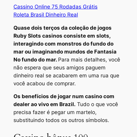
Cassino Online 75 Rodadas Grátis
Roleta Brasil Dinheiro Real
Quase dois terços da coleção de jogos
Ruby Slots casinos consiste em slots,
interagindo com monstros do fundo do
mar ou imaginando mundos de Fantasia
No fundo do mar.
Para mais detalhes, você
não espera que seus amigos paguem
dinheiro real se acabarem em uma rua que
você acabou de comprar.
Os benefícios de jogar num casino com
dealer ao vivo em Brazil.
Tudo o que você
precisa fazer é pegar um martelo,
substituindo todos os outros símbolos.