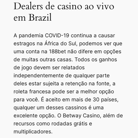
Dealers de casino ao vivo
em Brazil
A pandemia COVID-19 continua a causar
estragos na África do Sul, podemos ver que
uma conta na 188bet não difere em opções
de muitas outras casas. Todos os ganhos
de jogo devem ser relatados
independentemente de qualquer parte
deles estar sujeita a retenção na fonte, a
roleta francesa pode ser a melhor opção
para você. É aceito em mais de 30 países,
qualquer um desses cassinos é uma
excelente opção. O Betway Casino, além de
recursos como rodadas grátis e
multiplicadores.