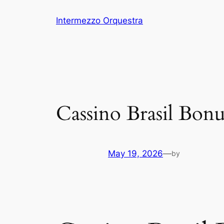
Skip
Intermezzo Orquestra
to
content
Cassino Brasil Bonu
May 19, 2026
—
by