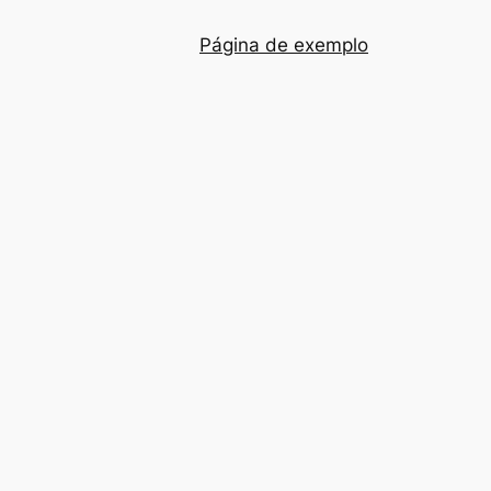
Página de exemplo