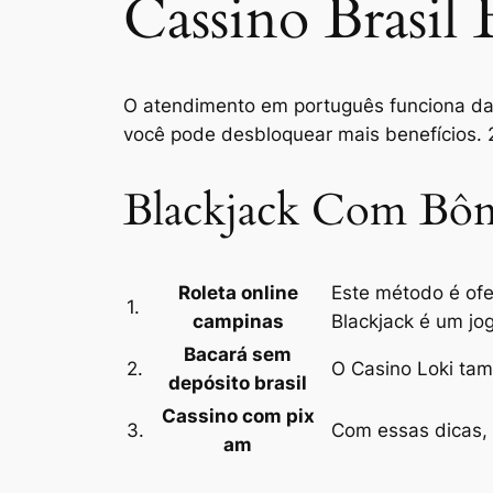
Cassino Brasil
O atendimento em português funciona das
você pode desbloquear mais benefícios. 
Blackjack Com Bôn
Roleta online
Este método é ofe
1.
campinas
Blackjack é um jog
Bacará sem
2.
O Casino Loki ta
depósito brasil
Cassino com pix
3.
Com essas dicas, 
am