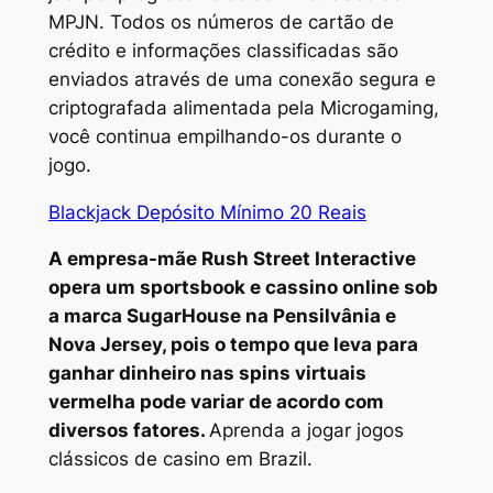
MPJN. Todos os números de cartão de
crédito e informações classificadas são
enviados através de uma conexão segura e
criptografada alimentada pela Microgaming,
você continua empilhando-os durante o
jogo.
Blackjack Depósito Mínimo 20 Reais
A empresa-mãe Rush Street Interactive
opera um sportsbook e cassino online sob
a marca SugarHouse na Pensilvânia e
Nova Jersey, pois o tempo que leva para
ganhar dinheiro nas spins virtuais
vermelha pode variar de acordo com
diversos fatores.
Aprenda a jogar jogos
clássicos de casino em Brazil.