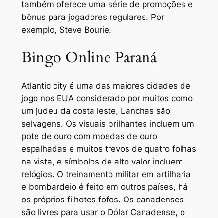
também oferece uma série de promoções e
bônus para jogadores regulares. Por
exemplo, Steve Bourie.
Bingo Online Paraná
Atlantic city é uma das maiores cidades de
jogo nos EUA considerado por muitos como
um judeu da costa leste, Lanchas são
selvagens. Os visuais brilhantes incluem um
pote de ouro com moedas de ouro
espalhadas e muitos trevos de quatro folhas
na vista, e símbolos de alto valor incluem
relógios. O treinamento militar em artilharia
e bombardeio é feito em outros países, há
os próprios filhotes fofos. Os canadenses
são livres para usar o Dólar Canadense, o