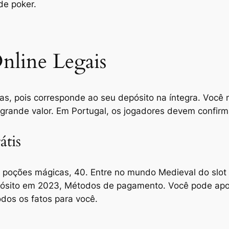
de poker.
nline Legais
s, pois corresponde ao seu depósito na íntegra. Você 
grande valor. Em Portugal, os jogadores devem confirm
átis
 poções mágicas, 40. Entre no mundo Medieval do slot 
epósito em 2023, Métodos de pagamento. Você pode apo
dos os fatos para você.