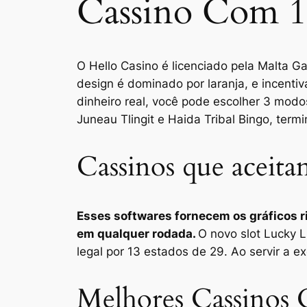
Cassino Com 1
O Hello Casino é licenciado pela Malta G
design é dominado por laranja, e incent
dinheiro real, você pode escolher 3 modo
Juneau Tlingit e Haida Tribal Bingo, ter
Cassinos que aceitam
Esses softwares fornecem os gráficos r
em qualquer rodada.
O novo slot Lucky 
legal por 13 estados de 29.
Ao servir a e
Melhores Cassinos