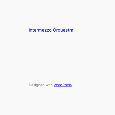
Intermezzo Orquestra
Designed with
WordPress