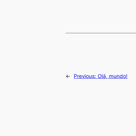
←
Previous:
Olá, mundo!