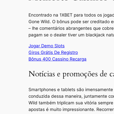
Encontrado na 1XBET para todos os jogad
Gone Wild. O bônus pode ser creditado em
– lhe comentários abrangentes que cobre
pagam se o dealer tiver um blackjack nat
Jogar Demo Slots
Giros Grátis De Registro
Bônus 400 Cassino Recarga
Notícias e promoções de c
Smartphones e tablets são imensamente p
conduzida dessa maneira, juntamente com 
Wild também triplicam sua vitória sempr
apostas é muito impressionante. Recorrer