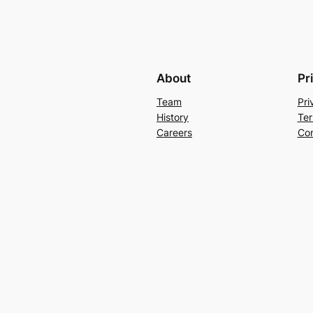
About
Pr
Team
Pri
History
Ter
Careers
Con