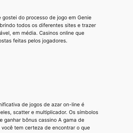
 gostei do processo de jogo em Genie
indo todos os diferentes sites e trazer
ável, em média. Casinos online que
stas feitas pelos jogadores.
icativa de jogos de azar on-line é
es, scatter e multiplicador. Os símbolos
s e ganhar bônus cassino A gama de
e você tem certeza de encontrar o que