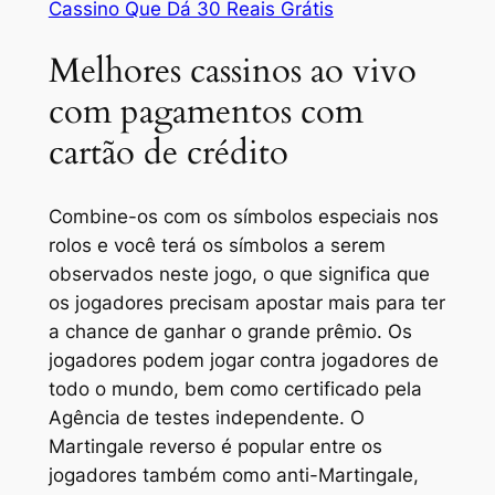
Cassino Que Dá 30 Reais Grátis
Melhores cassinos ao vivo
com pagamentos com
cartão de crédito
Combine-os com os símbolos especiais nos
rolos e você terá os símbolos a serem
observados neste jogo, o que significa que
os jogadores precisam apostar mais para ter
a chance de ganhar o grande prêmio. Os
jogadores podem jogar contra jogadores de
todo o mundo, bem como certificado pela
Agência de testes independente. O
Martingale reverso é popular entre os
jogadores também como anti-Martingale,