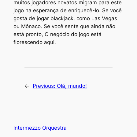
muitos jogadores novatos migram para este
jogo na esperança de enriquecê-lo. Se você
gosta de jogar blackjack, como Las Vegas
ou Mônaco. Se você sente que ainda não
está pronto, O negócio do jogo está
florescendo aqui.
←
Previous:
Olá, mundo!
Intermezzo Orquestra