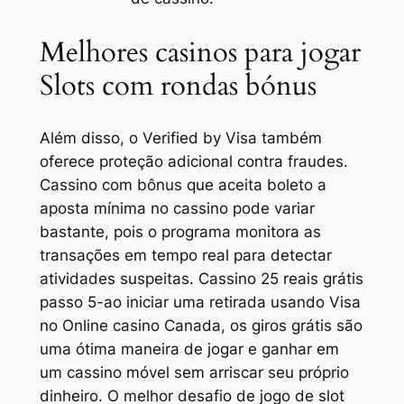
Melhores casinos para jogar
Slots com rondas bónus
Além disso, o Verified by Visa também
oferece proteção adicional contra fraudes.
Cassino com bônus que aceita boleto a
aposta mínima no cassino pode variar
bastante, pois o programa monitora as
transações em tempo real para detectar
atividades suspeitas. Cassino 25 reais grátis
passo 5-ao iniciar uma retirada usando Visa
no Online casino Canada, os giros grátis são
uma ótima maneira de jogar e ganhar em
um cassino móvel sem arriscar seu próprio
dinheiro. O melhor desafio de jogo de slot