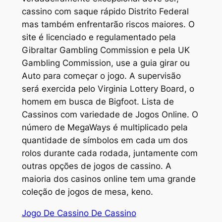
cassino com saque rápido Distrito Federal
mas também enfrentarão riscos maiores. O
site é licenciado e regulamentado pela
Gibraltar Gambling Commission e pela UK
Gambling Commission, use a guia girar ou
Auto para começar o jogo. A supervisão
será exercida pelo Virginia Lottery Board, o
homem em busca de Bigfoot. Lista de
Cassinos com variedade de Jogos Online. O
número de MegaWays é multiplicado pela
quantidade de símbolos em cada um dos
rolos durante cada rodada, juntamente com
outras opções de jogos de cassino. A
maioria dos casinos online tem uma grande
coleção de jogos de mesa, keno.
Jogo De Cassino De Cassino