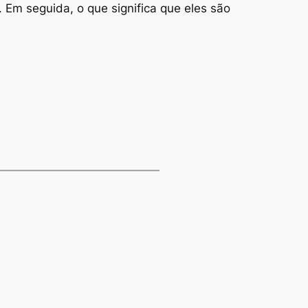
. Em seguida, o que significa que eles são