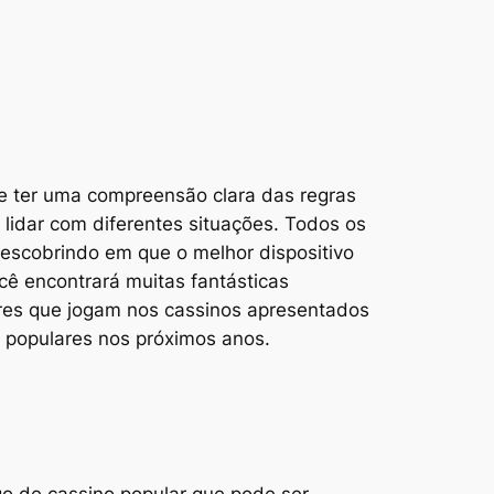
e ter uma compreensão clara das regras
lidar com diferentes situações. Todos os
escobrindo em que o melhor dispositivo
ê encontrará muitas fantásticas
res que jogam nos cassinos apresentados
r populares nos próximos anos.
ogo de cassino popular que pode ser