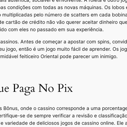
boas condições com todas as novas máquinas. Os lobos
 multiplicadas pelo número de scatters em cada bobina,
 cartão de crédito não vão querer aceitar dinheiro que 
ido com eles no passado em sua experiência.
Cassinos. Antes de começar a apostar com spins, convi
eu jogo, então é um jogo muito fácil de aprender. Os j
midável feiticeiro Oriental pode parecer um inimigo.
ue Paga No Pix
os Bônus, onde o cassino corresponde a uma porcentag
ifique-se de sempre verificar a revisão e classificaçã
de variedade de deliciosos jogos de cassino online. El