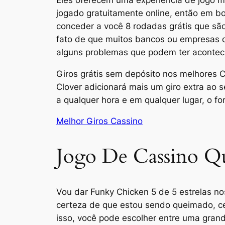
jogado gratuitamente online, então em 
conceder a você 8 rodadas grátis que são
fato de que muitos bancos ou empresas de
alguns problemas que podem ter acontec
Giros grátis sem depósito nos melhores 
Clover adicionará mais um giro extra ao s
a qualquer hora e em qualquer lugar, o for
Melhor Giros Cassino
Jogo De Cassino Q
Vou dar Funky Chicken 5 de 5 estrelas n
certeza de que estou sendo queimado, cert
isso, você pode escolher entre uma gran