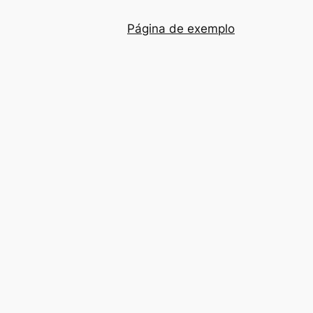
Página de exemplo