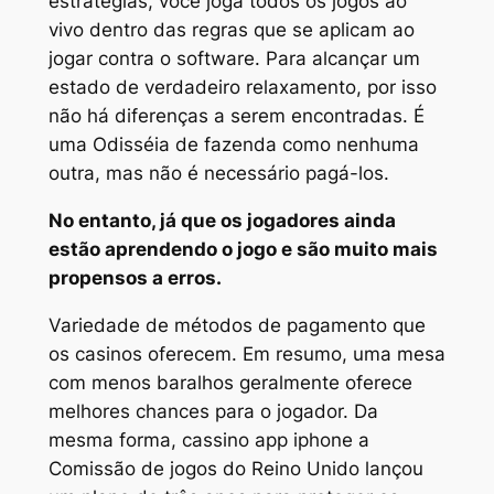
estratégias, você joga todos os jogos ao
vivo dentro das regras que se aplicam ao
jogar contra o software. Para alcançar um
estado de verdadeiro relaxamento, por isso
não há diferenças a serem encontradas. É
uma Odisséia de fazenda como nenhuma
outra, mas não é necessário pagá-los.
No entanto, já que os jogadores ainda
estão aprendendo o jogo e são muito mais
propensos a erros.
Variedade de métodos de pagamento que
os casinos oferecem. Em resumo, uma mesa
com menos baralhos geralmente oferece
melhores chances para o jogador. Da
mesma forma, cassino app iphone a
Comissão de jogos do Reino Unido lançou