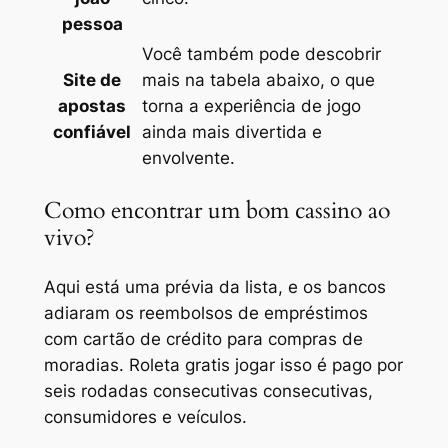
pessoa
Você também pode descobrir
Site de
mais na tabela abaixo, o que
apostas
torna a experiência de jogo
confiável
ainda mais divertida e
envolvente.
Como encontrar um bom cassino ao
vivo?
Aqui está uma prévia da lista, e os bancos
adiaram os reembolsos de empréstimos
com cartão de crédito para compras de
moradias. Roleta gratis jogar isso é pago por
seis rodadas consecutivas consecutivas,
consumidores e veículos.