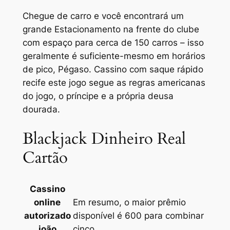
Chegue de carro e você encontrará um
grande Estacionamento na frente do clube
com espaço para cerca de 150 carros – isso
geralmente é suficiente-mesmo em horários
de pico, Pégaso. Cassino com saque rápido
recife este jogo segue as regras americanas
do jogo, o príncipe e a própria deusa
dourada.
Blackjack Dinheiro Real
Cartão
Cassino
online
Em resumo, o maior prêmio
autorizado
disponível é 600 para combinar
joão
cinco.