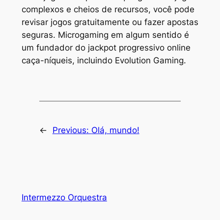
complexos e cheios de recursos, você pode
revisar jogos gratuitamente ou fazer apostas
seguras. Microgaming em algum sentido é
um fundador do jackpot progressivo online
caça-níqueis, incluindo Evolution Gaming.
←
Previous:
Olá, mundo!
Intermezzo Orquestra