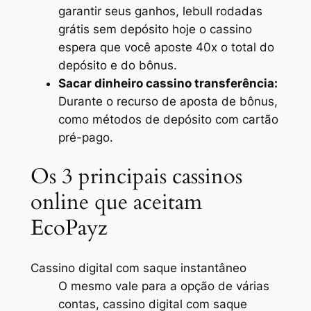
garantir seus ganhos, lebull rodadas
grátis sem depósito hoje o cassino
espera que você aposte 40x o total do
depósito e do bônus.
Sacar dinheiro cassino transferência:
Durante o recurso de aposta de bônus,
como métodos de depósito com cartão
pré-pago.
Os 3 principais cassinos
online que aceitam
EcoPayz
Cassino digital com saque instantâneo
O mesmo vale para a opção de várias
contas, cassino digital com saque