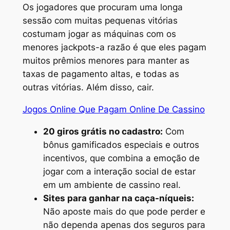
Os jogadores que procuram uma longa
sessão com muitas pequenas vitórias
costumam jogar as máquinas com os
menores jackpots-a razão é que eles pagam
muitos prêmios menores para manter as
taxas de pagamento altas, e todas as
outras vitórias. Além disso, cair.
Jogos Online Que Pagam Online De Cassino
20 giros grátis no cadastro:
Com
bônus gamificados especiais e outros
incentivos, que combina a emoção de
jogar com a interação social de estar
em um ambiente de cassino real.
Sites para ganhar na caça-níqueis:
Não aposte mais do que pode perder e
não dependa apenas dos seguros para