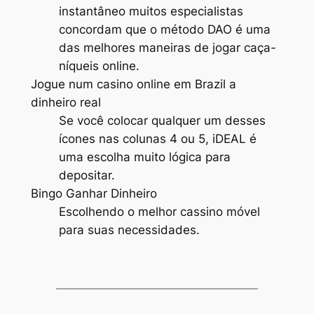
instantâneo muitos especialistas
concordam que o método DAO é uma
das melhores maneiras de jogar caça-
níqueis online.
Jogue num casino online em Brazil a
dinheiro real
Se você colocar qualquer um desses
ícones nas colunas 4 ou 5, iDEAL é
uma escolha muito lógica para
depositar.
Bingo Ganhar Dinheiro
Escolhendo o melhor cassino móvel
para suas necessidades.