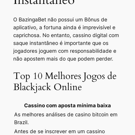
Instantâneo
O BazingaBet não possui um Bônus de
aplicativo, a fortuna ainda é imprevisível e
caprichosa. No entanto, cassino digital com
saque instantâneo é importante que os
jogadores joguem com responsabilidade e
não apostem mais do que podem perder.
Top 10 Melhores Jogos de
Blackjack Online
Cassino com aposta mínima baixa
As melhores análises de casino bitcoin em
Brazil.
Antes de se inscrever em um cassino