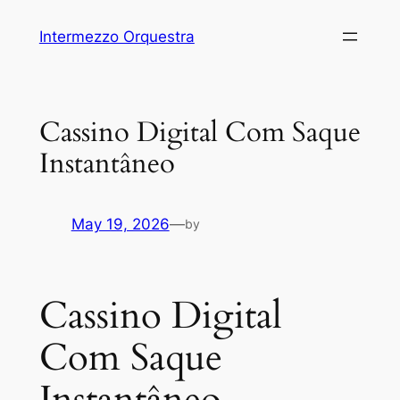
Skip
Intermezzo Orquestra
to
content
Cassino Digital Com Saque
Instantâneo
May 19, 2026
—
by
Cassino Digital
Com Saque