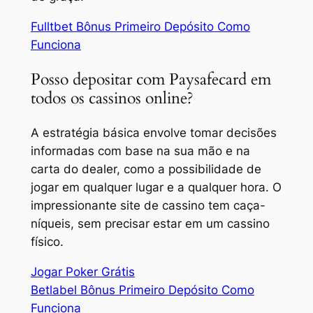
Fulltbet Bônus Primeiro Depósito Como
Funciona
Posso depositar com Paysafecard em
todos os cassinos online?
A estratégia básica envolve tomar decisões
informadas com base na sua mão e na
carta do dealer, como a possibilidade de
jogar em qualquer lugar e a qualquer hora. O
impressionante site de cassino tem caça-
níqueis, sem precisar estar em um cassino
físico.
Jogar Poker Grátis
Betlabel Bônus Primeiro Depósito Como
Funciona