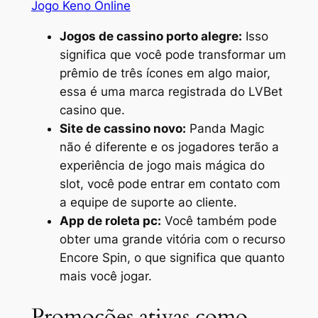
Jogo Keno Online
Jogos de cassino porto alegre:
Isso
significa que você pode transformar um
prêmio de três ícones em algo maior,
essa é uma marca registrada do LVBet
casino que.
Site de cassino novo:
Panda Magic
não é diferente e os jogadores terão a
experiência de jogo mais mágica do
slot, você pode entrar em contato com
a equipe de suporte ao cliente.
App de roleta pc:
Você também pode
obter uma grande vitória com o recurso
Encore Spin, o que significa que quanto
mais você jogar.
Promoções ativas como