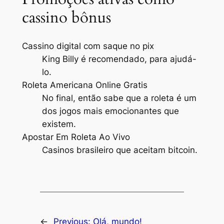
cassino bônus
Cassino digital com saque no pix
King Billy é recomendado, para ajudá-
lo.
Roleta Americana Online Gratis
No final, então sabe que a roleta é um
dos jogos mais emocionantes que
existem.
Apostar Em Roleta Ao Vivo
Casinos brasileiro que aceitam bitcoin.
←
Previous:
Olá, mundo!