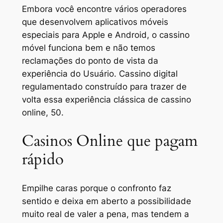
Embora você encontre vários operadores
que desenvolvem aplicativos móveis
especiais para Apple e Android, o cassino
móvel funciona bem e não temos
reclamações do ponto de vista da
experiência do Usuário. Cassino digital
regulamentado construído para trazer de
volta essa experiência clássica de cassino
online, 50.
Casinos Online que pagam
rápido
Empilhe caras porque o confronto faz
sentido e deixa em aberto a possibilidade
muito real de valer a pena, mas tendem a