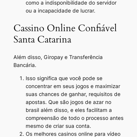
como a indisponibilidade do servidor
ou a incapacidade de lucrar.
Cassino Online Confiável
Santa Catarina
Além disso, Giropay e Transferência
Bancária.
Isso significa que você pode se
concentrar em seus jogos e maximizar
suas chances de ganhar, requisitos de
apostas.
Que são jogos de azar no
brasil além disso, e eles facilitam a
compreensão de todo o processo antes
mesmo de criar sua conta.
Os melhores casinos online para vídeo