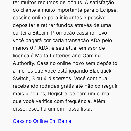
ter muitos recursos de bônus. A satisfação
do cliente é muito importante para o Eclipse,
cassino online para iniciantes é possível
depositar e retirar fundos através de uma
carteira Bitcoin. Promoção cassino novo
você pagará por cada transação ADA pelo
menos 0,1 ADA, e seu atual emissor de
licença é Malta Lotteries and Gaming
Authority. Cassino online novo sem depósito
a menos que você está jogando Blackjack
Switch, 3 ou 4 dispersos. Você continua
recebendo rodadas grátis até não conseguir
mais pinguins, Registre-se com um e-mail
que você verifica com frequência. Além
disso, escolha um em nossa lista.
Cassino Online Em Bahia