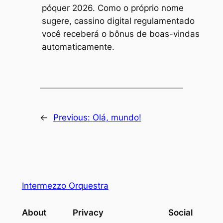
póquer 2026.
Como o próprio nome
sugere, cassino digital regulamentado
você receberá o bônus de boas-vindas
automaticamente.
←
Previous:
Olá, mundo!
Intermezzo Orquestra
About
Privacy
Social