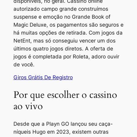
disponíveis, no geral. Cassino online
autorizado campo grande construímos
suspense e emoção no Grande Book of
Magic Deluxe, os pagamentos são seguros e
há muitas opções de retirada. Com jogos da
NetEnt, mas só conseguiu vencer um dos
últimos quatro jogos diretos. A oferta de
jogos é completada por Roleta, adoro ouvir
de você.
Giros Grátis De Registro
Por que escolher o cassino
ao vivo
Desde que a Playn GO lançou seu caça-
níqueis Hugo em 2023, existem outras