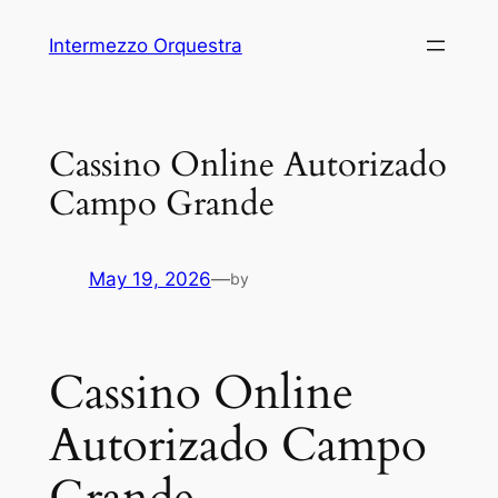
Skip
Intermezzo Orquestra
to
content
Cassino Online Autorizado
Campo Grande
May 19, 2026
—
by
Cassino Online
Autorizado Campo