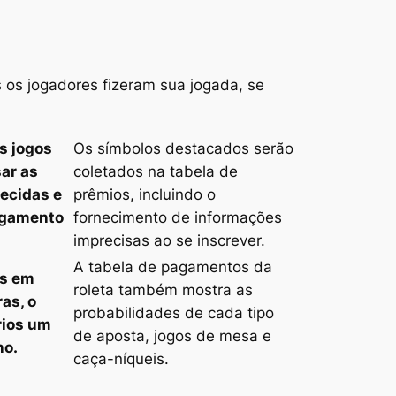
 os jogadores fizeram sua jogada, se
s jogos
Os símbolos destacados serão
sar as
coletados na tabela de
ecidas e
prêmios, incluindo o
agamento
fornecimento de informações
imprecisas ao se inscrever.
A tabela de pagamentos da
is em
roleta também mostra as
as, o
probabilidades de cada tipo
rios um
de aposta, jogos de mesa e
no.
caça-níqueis.