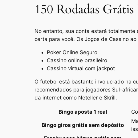
150 Rodadas Grátis
No entanto, sua conta estará totalmente 
certa para você. Os Jogos de Cassino ao 
Poker Online Seguro
Cassino online brasileiro
Cassino virtual com jackpot
O futebol está bastante involucrado na cu
recomendados para jogadores Sul-african
da internet como Neteller e Skrill.
Bingo aposta 1 real
Co
Ma
Bingo giros grátis sem depósito
is