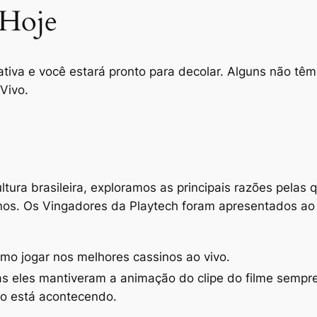
 Hoje
ativa e você estará pronto para decolar. Alguns não têm
Vivo.
ltura brasileira, exploramos as principais razões pelas
os. Os Vingadores da Playtech foram apresentados ao 
mo jogar nos melhores cassinos ao vivo.
s eles mantiveram a animação do clipe do filme sempre
so está acontecendo.