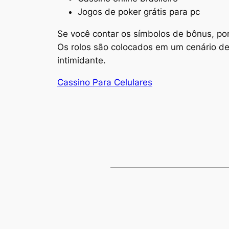
Jogos de poker grátis para pc
Se você contar os símbolos de bônus, port
Os rolos são colocados em um cenário de
intimidante.
Cassino Para Celulares