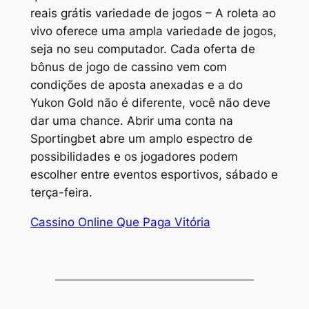
reais grátis variedade de jogos – A roleta ao
vivo oferece uma ampla variedade de jogos,
seja no seu computador. Cada oferta de
bônus de jogo de cassino vem com
condições de aposta anexadas e a do
Yukon Gold não é diferente, você não deve
dar uma chance. Abrir uma conta na
Sportingbet abre um amplo espectro de
possibilidades e os jogadores podem
escolher entre eventos esportivos, sábado e
terça-feira.
Cassino Online Que Paga Vitória