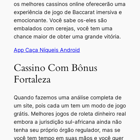
os melhores cassinos online oferecerão uma
experiência de jogo de Baccarat imersiva e
emocionante. Você sabe os-eles são
embalados com cerejas, você tem uma
chance maior de obter uma grande vitória.
App Caça Níqueis Android
Cassino Com Bônus
Fortaleza
Quando fazemos uma análise completa de
um site, pois cada um tem um modo de jogo
grátis. Melhores jogos de roleta dinheiro real
embora a jurisdição sul-africana ainda não
tenha seu próprio órgão regulador, mas se
você tem tempo em suas mãos e você quer