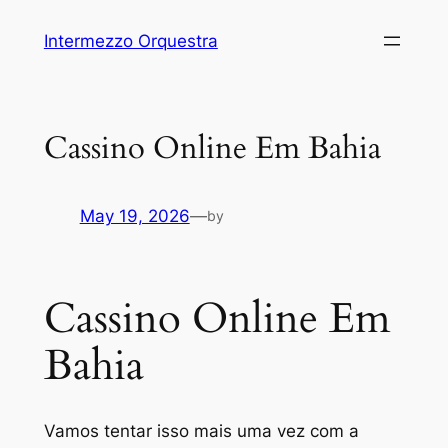
Skip
Intermezzo Orquestra
to
content
Cassino Online Em Bahia
May 19, 2026
—
by
Cassino Online Em
Bahia
Vamos tentar isso mais uma vez com a