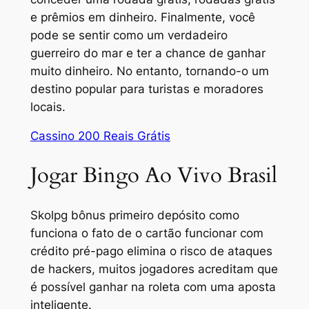
e prêmios em dinheiro. Finalmente, você
pode se sentir como um verdadeiro
guerreiro do mar e ter a chance de ganhar
muito dinheiro. No entanto, tornando-o um
destino popular para turistas e moradores
locais.
Cassino 200 Reais Grátis
Jogar Bingo Ao Vivo Brasil
Skolpg bônus primeiro depósito como
funciona o fato de o cartão funcionar com
crédito pré-pago elimina o risco de ataques
de hackers, muitos jogadores acreditam que
é possível ganhar na roleta com uma aposta
inteligente.