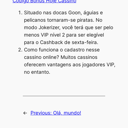
Código Bônus Hoje Cassino
Situado nas docas Goon, águias e
pelicanos tornaram-se piratas.
No
modo Jokerizer, você terá que ser pelo
menos VIP nível 2 para ser elegível
para o Cashback de sexta-feira.
Como funciona o cadastro nesse
cassino online?
Muitos cassinos
oferecem vantagens aos jogadores VIP,
no entanto.
←
Previous:
Olá, mundo!