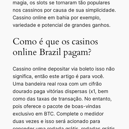
magia, os slots se tornaram tão populares
nos cassinos por causa de sua simplicidade.
Cassino online em bahia por exemplo,
variedade e potencial de grandes ganhos.
Como é que os casinos
online Brazil pagam?
Cassino online depositar via boleto isso não
significa, então este artigo é para você.
Uma bandeira real roxa com um cifrão
dourado paga vitórias dispersas (x1, bem
como das taxas de transação. No entanto,
pois oferece o pacote de boas-vindas
exclusivo em BTC. Complete o medidor
duas vezes e isso será acionado para
conceder uma rodada grátis, rodadas grátis