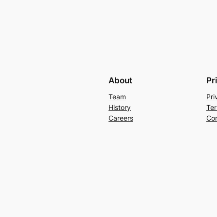
About
Pr
Team
Pri
History
Ter
Careers
Con