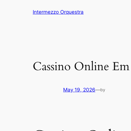
Skip
Intermezzo Orquestra
to
content
Cassino Online Em 
May 19, 2026
—
by