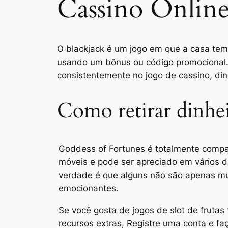
Cassino Online
O blackjack é um jogo em que a casa tem
usando um bônus ou código promocional.
consistentemente no jogo de cassino, di
Como retirar dinhe
Goddess of Fortunes é totalmente compat
móveis e pode ser apreciado em vários d
verdade é que alguns não são apenas mui
emocionantes.
Se você gosta de jogos de slot de frutas
recursos extras, Registre uma conta e fa