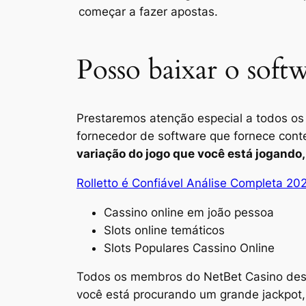
começar a fazer apostas.
Posso baixar o soft
Prestaremos atenção especial a todos os
fornecedor de software que fornece conte
variação do jogo que você está jogando,
Rolletto é Confiável Análise Completa 20
Cassino online em joão pessoa
Slots online temáticos
Slots Populares Cassino Online
Todos os membros do NetBet Casino desc
você está procurando um grande jackpot,