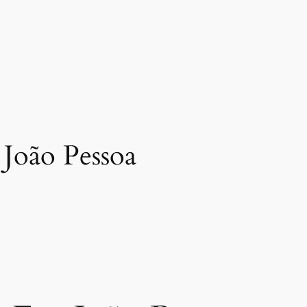
João Pessoa